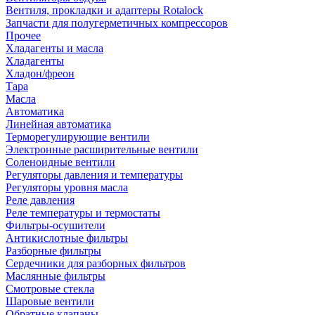
Вентиля, прокладки и адаптеры Rotalock
Запчасти для полугерметичных компрессоров
Прочее
Хладагенты и масла
Хладагенты
Хладон/фреон
Тара
Масла
Автоматика
Линейная автоматика
Терморегулирующие вентили
Электронные расширительные вентили
Соленоидные вентили
Регуляторы давления и температуры
Регуляторы уровня масла
Реле давления
Реле температуры и термостаты
Фильтры-осушители
Антикислотные фильтры
Разборные фильтры
Сердечники для разборных фильтров
Маслянные фильтры
Смотровые стекла
Шаровые вентили
Обратные клапаны