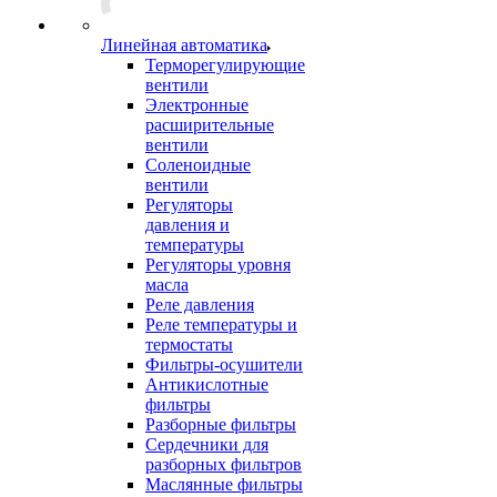
Линейная автоматика
Терморегулирующие
вентили
Электронные
расширительные
вентили
Соленоидные
вентили
Регуляторы
давления и
температуры
Регуляторы уровня
масла
Реле давления
Реле температуры и
термостаты
Фильтры-осушители
Антикислотные
фильтры
Разборные фильтры
Сердечники для
разборных фильтров
Маслянные фильтры