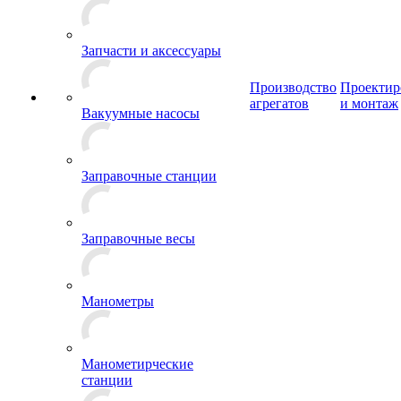
Запчасти и аксессуары
Производство
Проектир
агрегатов
и монтаж
Вакуумные насосы
Заправочные станции
Заправочные весы
Манометры
Манометирческие
станции