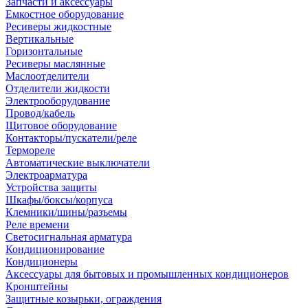
Запчасти и аксессуары
Емкостное оборудование
Ресиверы жидкостные
Вертикальные
Горизонтальные
Ресиверы маслянные
Маслоотделители
Отделители жидкости
Электрооборудование
Провод/кабель
Щитовое оборудование
Контакторы/пускатели/реле
Термореле
Автоматические выключатели
Электроарматура
Устройства защиты
Шкафы/боксы/корпуса
Клемники/шины/разъемы
Реле времени
Светосигнальная арматура
Кондиционирование
Кондиционеры
Аксессуары для бытовых и промышленных кондиционеров
Кронштейны
Защитные козырьки, ограждения