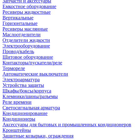
Запчасти и аксессуары
Емкостное оборудование
Ресиверы жидкостные
Вертикальные
Горизонтальные
Ресиверы маслянные
Маслоотделители
Отделители жидкости
Электрооборудование
Провод/кабель
Щитовое оборудование
Контакторы/пускатели/реле
Термореле
Автоматические выключатели
Электроарматура
Устройства защиты
Шкафы/боксы/корпуса
Клемники/шины/разъемы
Реле времени
Светосигнальная арматура
Кондиционирование
Кондиционеры
Аксессуары для бытовых и промышленных кондиционеров
Кронштейны
Защитные козырьки, ограждения