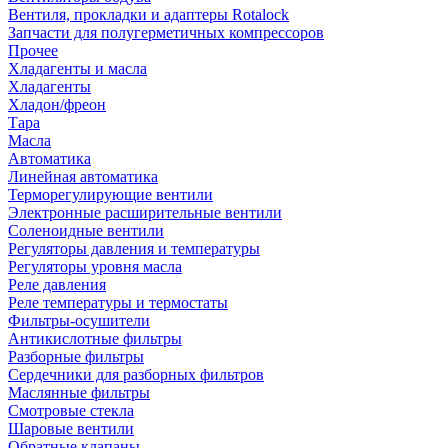
Вентиля, прокладки и адаптеры Rotalock
Запчасти для полугерметичных компрессоров
Прочее
Хладагенты и масла
Хладагенты
Хладон/фреон
Тара
Масла
Автоматика
Линейная автоматика
Терморегулирующие вентили
Электронные расширительные вентили
Соленоидные вентили
Регуляторы давления и температуры
Регуляторы уровня масла
Реле давления
Реле температуры и термостаты
Фильтры-осушители
Антикислотные фильтры
Разборные фильтры
Сердечники для разборных фильтров
Маслянные фильтры
Смотровые стекла
Шаровые вентили
Обратные клапаны