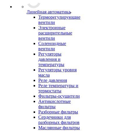
Линейная автоматика
Терморегулирующие
вентили
Электронные
расширительные
вентили
Соленоидные
вентили
Регуляторы
давления и
температуры
Регуляторы уровня
масла
Реле давления
Реле температуры и
термостаты
Фильтры-осушители
Антикислотные
фильтры
Разборные фильтры
Сердечники для
разборных фильтров
Маслянные фильтры