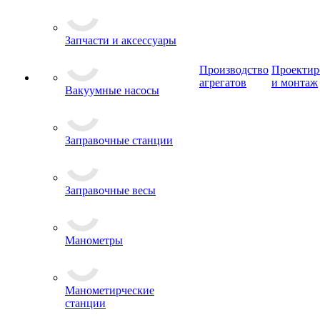
Запчасти и аксессуары
Производство
Проектир
агрегатов
и монтаж
Вакуумные насосы
Заправочные станции
Заправочные весы
Манометры
Манометирческие
станции