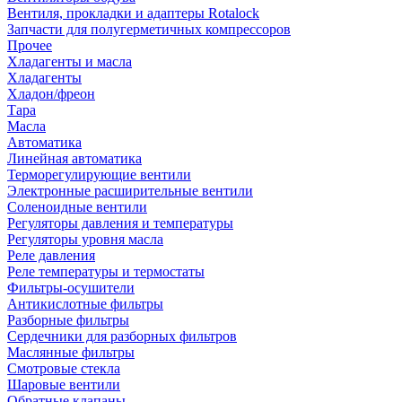
Вентиля, прокладки и адаптеры Rotalock
Запчасти для полугерметичных компрессоров
Прочее
Хладагенты и масла
Хладагенты
Хладон/фреон
Тара
Масла
Автоматика
Линейная автоматика
Терморегулирующие вентили
Электронные расширительные вентили
Соленоидные вентили
Регуляторы давления и температуры
Регуляторы уровня масла
Реле давления
Реле температуры и термостаты
Фильтры-осушители
Антикислотные фильтры
Разборные фильтры
Сердечники для разборных фильтров
Маслянные фильтры
Смотровые стекла
Шаровые вентили
Обратные клапаны