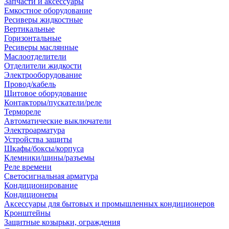
Запчасти и аксессуары
Емкостное оборудование
Ресиверы жидкостные
Вертикальные
Горизонтальные
Ресиверы маслянные
Маслоотделители
Отделители жидкости
Электрооборудование
Провод/кабель
Щитовое оборудование
Контакторы/пускатели/реле
Термореле
Автоматические выключатели
Электроарматура
Устройства защиты
Шкафы/боксы/корпуса
Клемники/шины/разъемы
Реле времени
Светосигнальная арматура
Кондиционирование
Кондиционеры
Аксессуары для бытовых и промышленных кондиционеров
Кронштейны
Защитные козырьки, ограждения