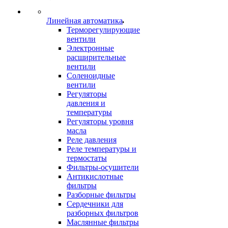
Линейная автоматика
Терморегулирующие
вентили
Электронные
расширительные
вентили
Соленоидные
вентили
Регуляторы
давления и
температуры
Регуляторы уровня
масла
Реле давления
Реле температуры и
термостаты
Фильтры-осушители
Антикислотные
фильтры
Разборные фильтры
Сердечники для
разборных фильтров
Маслянные фильтры