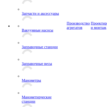
Запчасти и аксессуары
Производство
Проектир
агрегатов
и монтаж
Вакуумные насосы
Заправочные станции
Заправочные весы
Манометры
Манометирческие
станции