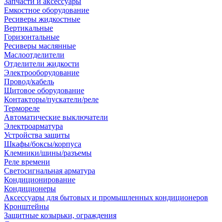
Запчасти и аксессуары
Емкостное оборудование
Ресиверы жидкостные
Вертикальные
Горизонтальные
Ресиверы маслянные
Маслоотделители
Отделители жидкости
Электрооборудование
Провод/кабель
Щитовое оборудование
Контакторы/пускатели/реле
Термореле
Автоматические выключатели
Электроарматура
Устройства защиты
Шкафы/боксы/корпуса
Клемники/шины/разъемы
Реле времени
Светосигнальная арматура
Кондиционирование
Кондиционеры
Аксессуары для бытовых и промышленных кондиционеров
Кронштейны
Защитные козырьки, ограждения