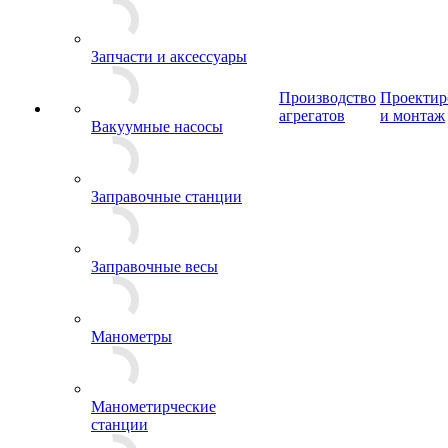
Запчасти и аксессуары
Производство
Проектир
агрегатов
и монтаж
Вакуумные насосы
Заправочные станции
Заправочные весы
Манометры
Манометирческие
станции