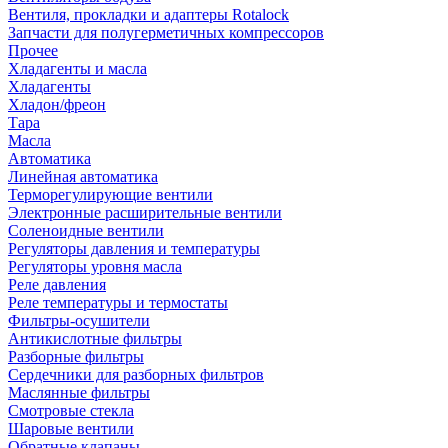
Вентиля, прокладки и адаптеры Rotalock
Запчасти для полугерметичных компрессоров
Прочее
Хладагенты и масла
Хладагенты
Хладон/фреон
Тара
Масла
Автоматика
Линейная автоматика
Терморегулирующие вентили
Электронные расширительные вентили
Соленоидные вентили
Регуляторы давления и температуры
Регуляторы уровня масла
Реле давления
Реле температуры и термостаты
Фильтры-осушители
Антикислотные фильтры
Разборные фильтры
Сердечники для разборных фильтров
Маслянные фильтры
Смотровые стекла
Шаровые вентили
Обратные клапаны