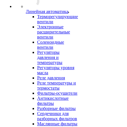
Линейная автоматика
Терморегулирующие
вентили
Электронные
расширительные
вентили
Соленоидные
вентили
Регуляторы
давления и
температуры
Регуляторы уровня
масла
Реле давления
Реле температуры и
термостаты
Фильтры-осушители
Антикислотные
фильтры
Разборные фильтры
Сердечники для
разборных фильтров
Маслянные фильтры