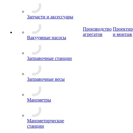
Запчасти и аксессуары
Производство
Проектир
агрегатов
и монтаж
Вакуумные насосы
Заправочные станции
Заправочные весы
Манометры
Манометирческие
станции