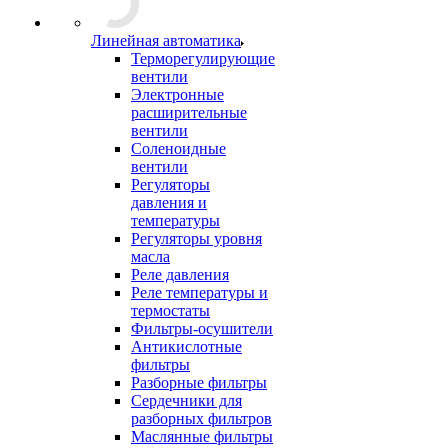
Линейная автоматика
Терморегулирующие
вентили
Электронные
расширительные
вентили
Соленоидные
вентили
Регуляторы
давления и
температуры
Регуляторы уровня
масла
Реле давления
Реле температуры и
термостаты
Фильтры-осушители
Антикислотные
фильтры
Разборные фильтры
Сердечники для
разборных фильтров
Маслянные фильтры