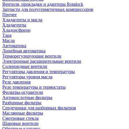
Вентиля, прокладки и адаптеры Rotalock
Запчасти для полугерметичных компрессоров
Прочее
Хладагенты и масла
Хладагенты
Хладон/фреон
Тара
Масла
Автоматика
Линейная автоматика
Терморегулирующие вентили
Электронные расширительные вентили
Соленоидные вентили
Регуляторы давления и температуры
Регуляторы уровня масла
Реле давления
Реле температуры и термостаты
Фильтры-осушители
Антикислотные фильтры
Разборные фильтры
Сердечники для разборных фильтров
Маслянные фильтры
Смотровые стекла
Шаровые вентили
Обратные клапаны