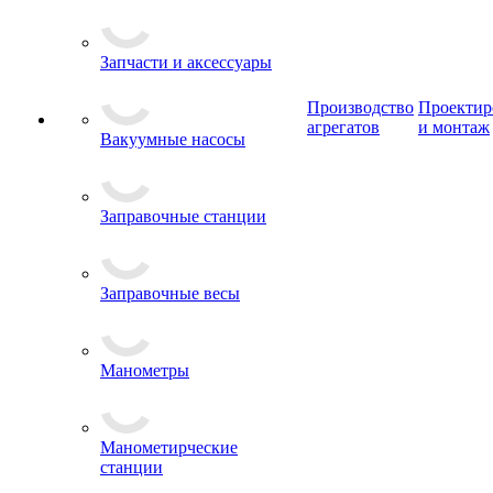
Запчасти и аксессуары
Производство
Проектир
агрегатов
и монтаж
Вакуумные насосы
Заправочные станции
Заправочные весы
Манометры
Манометирческие
станции