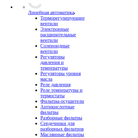
Линейная автоматика
Терморегулирующие
вентили
Электронные
расширительные
вентили
Соленоидные
вентили
Регуляторы
давления и
температуры
Регуляторы уровня
масла
Реле давления
Реле температуры и
термостаты
Фильтры-осушители
Антикислотные
фильтры
Разборные фильтры
Сердечники для
разборных фильтров
Маслянные фильтры