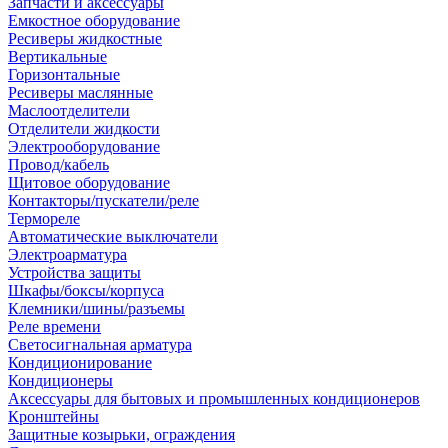
Запчасти и аксессуары
Емкостное оборудование
Ресиверы жидкостные
Вертикальные
Горизонтальные
Ресиверы маслянные
Маслоотделители
Отделители жидкости
Электрооборудование
Провод/кабель
Щитовое оборудование
Контакторы/пускатели/реле
Термореле
Автоматические выключатели
Электроарматура
Устройства защиты
Шкафы/боксы/корпуса
Клемники/шины/разъемы
Реле времени
Светосигнальная арматура
Кондиционирование
Кондиционеры
Аксессуары для бытовых и промышленных кондиционеров
Кронштейны
Защитные козырьки, ограждения