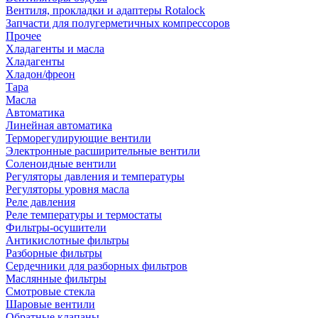
Вентиля, прокладки и адаптеры Rotalock
Запчасти для полугерметичных компрессоров
Прочее
Хладагенты и масла
Хладагенты
Хладон/фреон
Тара
Масла
Автоматика
Линейная автоматика
Терморегулирующие вентили
Электронные расширительные вентили
Соленоидные вентили
Регуляторы давления и температуры
Регуляторы уровня масла
Реле давления
Реле температуры и термостаты
Фильтры-осушители
Антикислотные фильтры
Разборные фильтры
Сердечники для разборных фильтров
Маслянные фильтры
Смотровые стекла
Шаровые вентили
Обратные клапаны