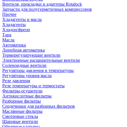
Вентиля, прокладки и адаптеры Rotalock
Запчасти для полугерметичных компрессоров
Прочее
Хладагенты и масла
Хладагенты
Хладон/фреон
Тара
Масла
Автоматика
Линейная автоматика
Терморегулирующие вентили
Электронные расширительные вентили
Соленоидные вентили
Регуляторы давления и температуры
Регуляторы уровня масла
Реле давления
Реле температуры и термостаты
Фильтры-осушители
Антикислотные фильтры
Разборные фильтры
Сердечники для разборных фильтров
Маслянные фильтры
Смотровые стекла
Шаровые вентили
Обратные клапаны