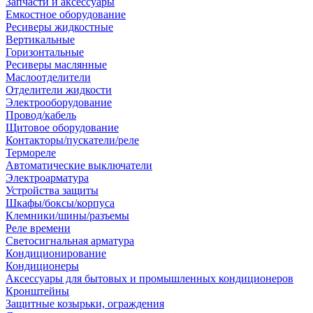
Запчасти и аксессуары
Емкостное оборудование
Ресиверы жидкостные
Вертикальные
Горизонтальные
Ресиверы маслянные
Маслоотделители
Отделители жидкости
Электрооборудование
Провод/кабель
Щитовое оборудование
Контакторы/пускатели/реле
Термореле
Автоматические выключатели
Электроарматура
Устройства защиты
Шкафы/боксы/корпуса
Клемники/шины/разъемы
Реле времени
Светосигнальная арматура
Кондиционирование
Кондиционеры
Аксессуары для бытовых и промышленных кондиционеров
Кронштейны
Защитные козырьки, ограждения