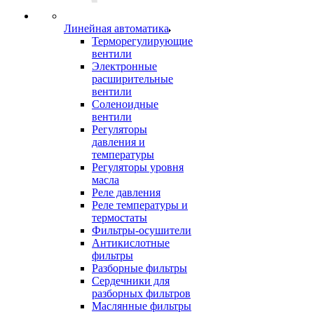
Линейная автоматика
Терморегулирующие
вентили
Электронные
расширительные
вентили
Соленоидные
вентили
Регуляторы
давления и
температуры
Регуляторы уровня
масла
Реле давления
Реле температуры и
термостаты
Фильтры-осушители
Антикислотные
фильтры
Разборные фильтры
Сердечники для
разборных фильтров
Маслянные фильтры