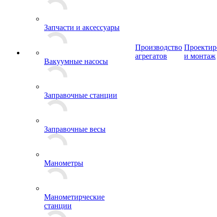
Запчасти и аксессуары
Производство
Проектир
агрегатов
и монтаж
Вакуумные насосы
Заправочные станции
Заправочные весы
Манометры
Манометирческие
станции