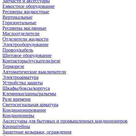
Запчасти и аксессуары
Емкостное оборудование
Ресиверы жидкостные
Вертикальные
Горизонтальные
Ресиверы маслянные
Маслоотделители
Отделители жидкости
Электрооборудование
Провод/кабель
Щитовое оборудование
Контакторы/пускатели/реле
Термореле
Автоматические выключатели
Электроарматура
Устройства защиты
Шкафы/боксы/корпуса
Клемники/шины/разъемы
Реле времени
Светосигнальная арматура
Кондиционирование
Кондиционеры
Аксессуары для бытовых и промышленных кондиционеров
Кронштейны
Защитные козырьки, ограждения