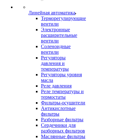
Линейная автоматика
Терморегулирующие
вентили
Электронные
расширительные
вентили
Соленоидные
вентили
Регуляторы
давления и
температуры
Регуляторы уровня
масла
Реле давления
Реле температуры и
термостаты
Фильтры-осушители
Антикислотные
фильтры
Разборные фильтры
Сердечники для
разборных фильтров
Маслянные фильтры