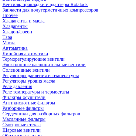
Вентиля, прокладки и адаптеры Rotalock
Запчасти для полугерметичных компрессоров
Прочее
Хладагенты и масла
Хладагенты
Хладон/фреон
Тара
Масла
Автоматика
Линейная автоматика
Терморегулирующие вентили
Электронные расширительные вентили
Соленоидные вентили
Регуляторы давления и температуры
Регуляторы уровня масла
Реле давления
Реле температуры и термостаты
Фильтры-осушители
Антикислотные фильтры
Разборные фильтры
Сердечники для разборных фильтров
Маслянные фильтры
Смотровые стекла
Шаровые вентили
Обратные клапаны