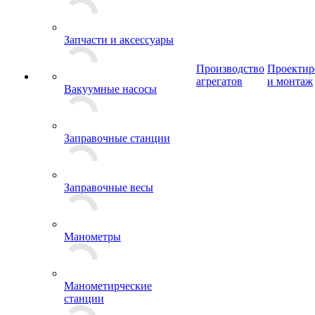
Запчасти и аксессуары
Производство
Проектир
агрегатов
и монтаж
Вакуумные насосы
Заправочные станции
Заправочные весы
Манометры
Манометирческие
станции