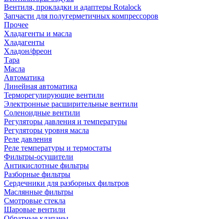
Вентиля, прокладки и адаптеры Rotalock
Запчасти для полугерметичных компрессоров
Прочее
Хладагенты и масла
Хладагенты
Хладон/фреон
Тара
Масла
Автоматика
Линейная автоматика
Терморегулирующие вентили
Электронные расширительные вентили
Соленоидные вентили
Регуляторы давления и температуры
Регуляторы уровня масла
Реле давления
Реле температуры и термостаты
Фильтры-осушители
Антикислотные фильтры
Разборные фильтры
Сердечники для разборных фильтров
Маслянные фильтры
Смотровые стекла
Шаровые вентили
Обратные клапаны