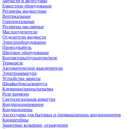
Запчасти и аксессуары
Емкостное оборудование
Ресиверы жидкостные
Вертикальные
Горизонтальные
Ресиверы маслянные
Маслоотделители
Отделители жидкости
Электрооборудование
Провод/кабель
Щитовое оборудование
Контакторы/пускатели/реле
Термореле
Автоматические выключатели
Электроарматура
Устройства защиты
Шкафы/боксы/корпуса
Клемники/шины/разъемы
Реле времени
Светосигнальная арматура
Кондиционирование
Кондиционеры
Аксессуары для бытовых и промышленных кондиционеров
Кронштейны
Защитные козырьки, ограждения