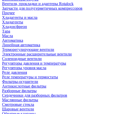
Вентиля, прокладки и адаптеры Rotalock
Запчасти для полугерметичных компрессоров
Прочее
Хладагенты и масла
Хладагенты
Хладон/фреон
Тара
Масла
Автоматика
Линейная автоматика
Терморегулирующие вентили
Электронные расширительные вентили
Соленоидные вентили
Регуляторы давления и температуры
Регуляторы уровня масла
Реле давления
Реле температуры и термостаты
Фильтры-осушители
Антикислотные фильтры
Разборные фильтры
Сердечники для разборных фильтров
Маслянные фильтры
Смотровые стекла
Шаровые вентили
Обратные клапаны