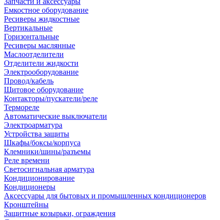
Запчасти и аксессуары
Емкостное оборудование
Ресиверы жидкостные
Вертикальные
Горизонтальные
Ресиверы маслянные
Маслоотделители
Отделители жидкости
Электрооборудование
Провод/кабель
Щитовое оборудование
Контакторы/пускатели/реле
Термореле
Автоматические выключатели
Электроарматура
Устройства защиты
Шкафы/боксы/корпуса
Клемники/шины/разъемы
Реле времени
Светосигнальная арматура
Кондиционирование
Кондиционеры
Аксессуары для бытовых и промышленных кондиционеров
Кронштейны
Защитные козырьки, ограждения