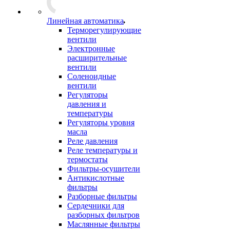
Линейная автоматика
Терморегулирующие
вентили
Электронные
расширительные
вентили
Соленоидные
вентили
Регуляторы
давления и
температуры
Регуляторы уровня
масла
Реле давления
Реле температуры и
термостаты
Фильтры-осушители
Антикислотные
фильтры
Разборные фильтры
Сердечники для
разборных фильтров
Маслянные фильтры