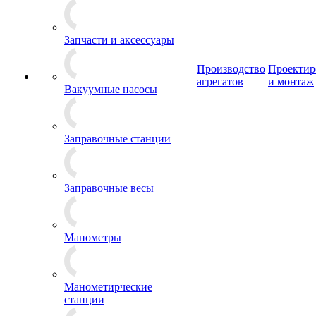
Запчасти и аксессуары
Производство
Проектир
агрегатов
и монтаж
Вакуумные насосы
Заправочные станции
Заправочные весы
Манометры
Манометирческие
станции