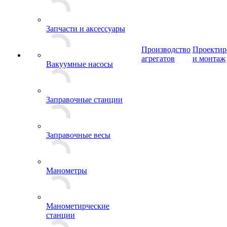
Запчасти и аксессуары
Производство
Проектир
агрегатов
и монтаж
Вакуумные насосы
Заправочные станции
Заправочные весы
Манометры
Манометирческие
станции