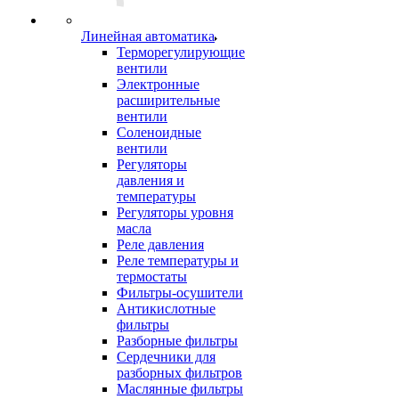
Линейная автоматика
Терморегулирующие
вентили
Электронные
расширительные
вентили
Соленоидные
вентили
Регуляторы
давления и
температуры
Регуляторы уровня
масла
Реле давления
Реле температуры и
термостаты
Фильтры-осушители
Антикислотные
фильтры
Разборные фильтры
Сердечники для
разборных фильтров
Маслянные фильтры