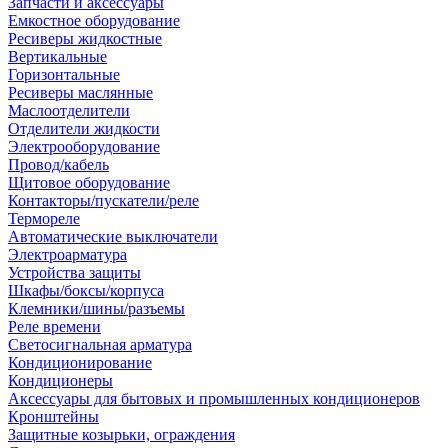
Запчасти и аксессуары
Емкостное оборудование
Ресиверы жидкостные
Вертикальные
Горизонтальные
Ресиверы маслянные
Маслоотделители
Отделители жидкости
Электрооборудование
Провод/кабель
Щитовое оборудование
Контакторы/пускатели/реле
Термореле
Автоматические выключатели
Электроарматура
Устройства защиты
Шкафы/боксы/корпуса
Клемники/шины/разъемы
Реле времени
Светосигнальная арматура
Кондиционирование
Кондиционеры
Аксессуары для бытовых и промышленных кондиционеров
Кронштейны
Защитные козырьки, ограждения