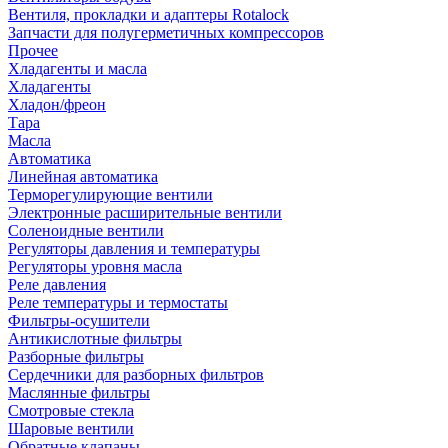
Вентиля, прокладки и адаптеры Rotalock
Запчасти для полугерметичных компрессоров
Прочее
Хладагенты и масла
Хладагенты
Хладон/фреон
Тара
Масла
Автоматика
Линейная автоматика
Терморегулирующие вентили
Электронные расширительные вентили
Соленоидные вентили
Регуляторы давления и температуры
Регуляторы уровня масла
Реле давления
Реле температуры и термостаты
Фильтры-осушители
Антикислотные фильтры
Разборные фильтры
Сердечники для разборных фильтров
Маслянные фильтры
Смотровые стекла
Шаровые вентили
Обратные клапаны