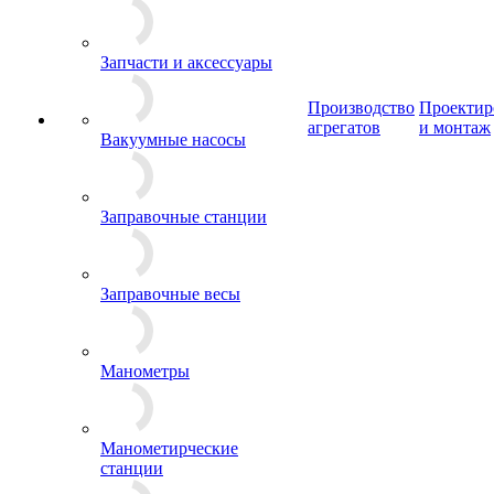
Запчасти и аксессуары
Производство
Проектир
агрегатов
и монтаж
Вакуумные насосы
Заправочные станции
Заправочные весы
Манометры
Манометирческие
станции