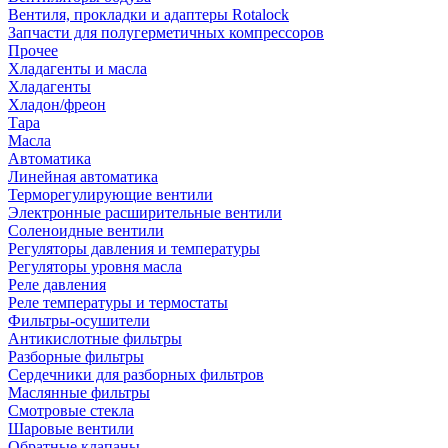
Вентиля, прокладки и адаптеры Rotalock
Запчасти для полугерметичных компрессоров
Прочее
Хладагенты и масла
Хладагенты
Хладон/фреон
Тара
Масла
Автоматика
Линейная автоматика
Терморегулирующие вентили
Электронные расширительные вентили
Соленоидные вентили
Регуляторы давления и температуры
Регуляторы уровня масла
Реле давления
Реле температуры и термостаты
Фильтры-осушители
Антикислотные фильтры
Разборные фильтры
Сердечники для разборных фильтров
Маслянные фильтры
Смотровые стекла
Шаровые вентили
Обратные клапаны