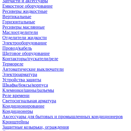
Запчасти и аксессуары
Емкостное оборудование
Ресиверы жидкостные
Вертикальные
Горизонтальные
Ресиверы маслянные
Маслоотделители
Отделители жидкости
Электрооборудование
Провод/кабель
Щитовое оборудование
Контакторы/пускатели/реле
Термореле
Автоматические выключатели
Электроарматура
Устройства защиты
Шкафы/боксы/корпуса
Клемники/шины/разъемы
Реле времени
Светосигнальная арматура
Кондиционирование
Кондиционеры
Аксессуары для бытовых и промышленных кондиционеров
Кронштейны
Защитные козырьки, ограждения