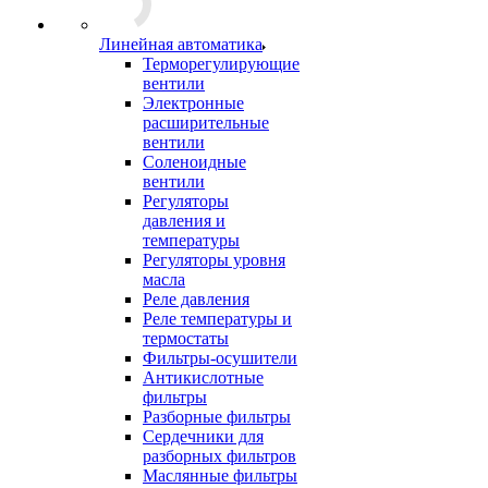
Линейная автоматика
Терморегулирующие
вентили
Электронные
расширительные
вентили
Соленоидные
вентили
Регуляторы
давления и
температуры
Регуляторы уровня
масла
Реле давления
Реле температуры и
термостаты
Фильтры-осушители
Антикислотные
фильтры
Разборные фильтры
Сердечники для
разборных фильтров
Маслянные фильтры