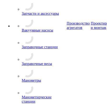
Запчасти и аксессуары
Производство
Проектир
агрегатов
и монтаж
Вакуумные насосы
Заправочные станции
Заправочные весы
Манометры
Манометирческие
станции