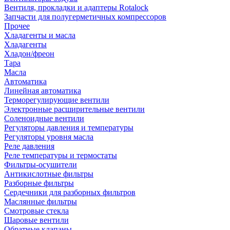
Вентиля, прокладки и адаптеры Rotalock
Запчасти для полугерметичных компрессоров
Прочее
Хладагенты и масла
Хладагенты
Хладон/фреон
Тара
Масла
Автоматика
Линейная автоматика
Терморегулирующие вентили
Электронные расширительные вентили
Соленоидные вентили
Регуляторы давления и температуры
Регуляторы уровня масла
Реле давления
Реле температуры и термостаты
Фильтры-осушители
Антикислотные фильтры
Разборные фильтры
Сердечники для разборных фильтров
Маслянные фильтры
Смотровые стекла
Шаровые вентили
Обратные клапаны