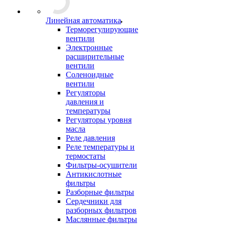
Линейная автоматика
Терморегулирующие
вентили
Электронные
расширительные
вентили
Соленоидные
вентили
Регуляторы
давления и
температуры
Регуляторы уровня
масла
Реле давления
Реле температуры и
термостаты
Фильтры-осушители
Антикислотные
фильтры
Разборные фильтры
Сердечники для
разборных фильтров
Маслянные фильтры