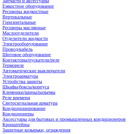
Запчасти и аксессуары
Емкостное оборудование
Ресиверы жидкостные
Вертикальные
Горизонтальные
Ресиверы маслянные
Маслоотделители
Отделители жидкости
Электрооборудование
Провод/кабель
Щитовое оборудование
Контакторы/пускатели/реле
Термореле
Автоматические выключатели
Электроарматура
Устройства защиты
Шкафы/боксы/корпуса
Клемники/шины/разъемы
Реле времени
Светосигнальная арматура
Кондиционирование
Кондиционеры
Аксессуары для бытовых и промышленных кондиционеров
Кронштейны
Защитные козырьки, ограждения