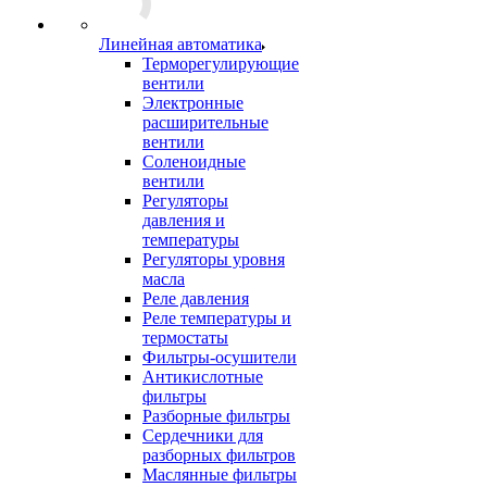
Линейная автоматика
Терморегулирующие
вентили
Электронные
расширительные
вентили
Соленоидные
вентили
Регуляторы
давления и
температуры
Регуляторы уровня
масла
Реле давления
Реле температуры и
термостаты
Фильтры-осушители
Антикислотные
фильтры
Разборные фильтры
Сердечники для
разборных фильтров
Маслянные фильтры