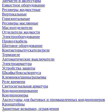
Запчасти и аксессуары
Емкостное оборудование
Ресиверы жидкостные
Вертикальные
Горизонтальные
Ресиверы маслянные
Маслоотделители
Отделители жидкости
Электрооборудование
Провод/кабель
Щитовое оборудование
Контакторы/пускатели/реле
Термореле
Автоматические выключатели
Электроарматура
Устройства защиты
Шкафы/боксы/корпуса
Клемники/шины/разъемы
Реле времени
Светосигнальная арматура
Кондиционирование
Кондиционеры
Аксессуары для бытовых и промышленных кондиционеров
Кронштейны
Защитные козырьки, ограждения