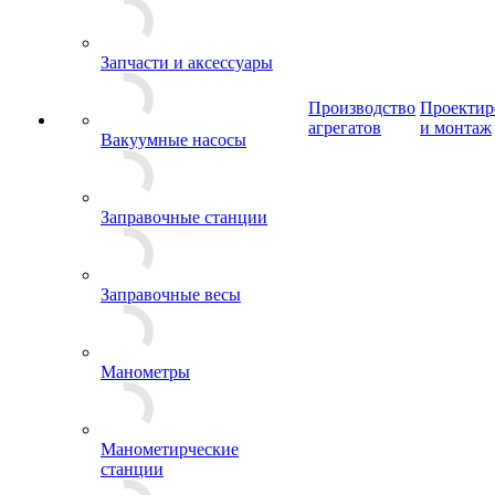
Запчасти и аксессуары
Производство
Проектир
агрегатов
и монтаж
Вакуумные насосы
Заправочные станции
Заправочные весы
Манометры
Манометирческие
станции