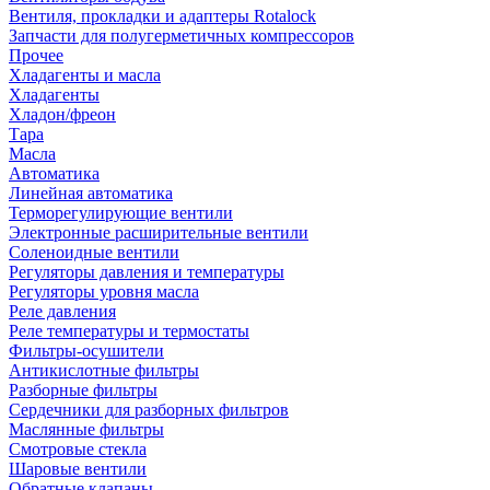
Вентиля, прокладки и адаптеры Rotalock
Запчасти для полугерметичных компрессоров
Прочее
Хладагенты и масла
Хладагенты
Хладон/фреон
Тара
Масла
Автоматика
Линейная автоматика
Терморегулирующие вентили
Электронные расширительные вентили
Соленоидные вентили
Регуляторы давления и температуры
Регуляторы уровня масла
Реле давления
Реле температуры и термостаты
Фильтры-осушители
Антикислотные фильтры
Разборные фильтры
Сердечники для разборных фильтров
Маслянные фильтры
Смотровые стекла
Шаровые вентили
Обратные клапаны