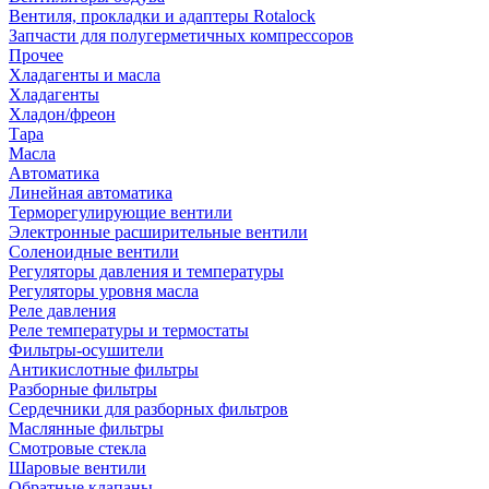
Вентиля, прокладки и адаптеры Rotalock
Запчасти для полугерметичных компрессоров
Прочее
Хладагенты и масла
Хладагенты
Хладон/фреон
Тара
Масла
Автоматика
Линейная автоматика
Терморегулирующие вентили
Электронные расширительные вентили
Соленоидные вентили
Регуляторы давления и температуры
Регуляторы уровня масла
Реле давления
Реле температуры и термостаты
Фильтры-осушители
Антикислотные фильтры
Разборные фильтры
Сердечники для разборных фильтров
Маслянные фильтры
Смотровые стекла
Шаровые вентили
Обратные клапаны