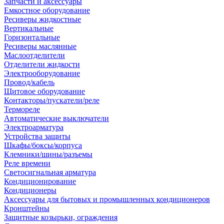
Запчасти и аксессуары
Емкостное оборудование
Ресиверы жидкостные
Вертикальные
Горизонтальные
Ресиверы маслянные
Маслоотделители
Отделители жидкости
Электрооборудование
Провод/кабель
Щитовое оборудование
Контакторы/пускатели/реле
Термореле
Автоматические выключатели
Электроарматура
Устройства защиты
Шкафы/боксы/корпуса
Клемники/шины/разъемы
Реле времени
Светосигнальная арматура
Кондиционирование
Кондиционеры
Аксессуары для бытовых и промышленных кондиционеров
Кронштейны
Защитные козырьки, ограждения