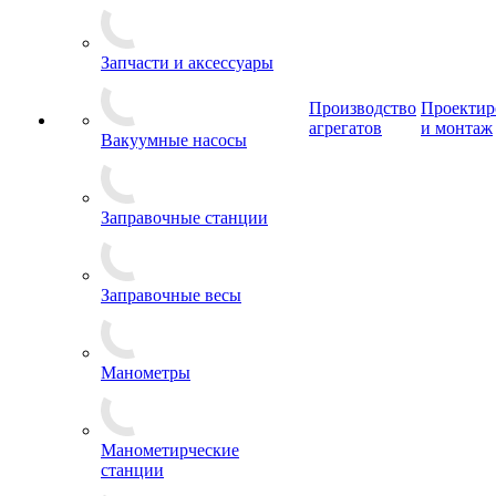
Запчасти и аксессуары
Производство
Проектир
агрегатов
и монтаж
Вакуумные насосы
Заправочные станции
Заправочные весы
Манометры
Манометирческие
станции