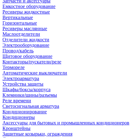
Запчасти и аксессуары
Емкостное оборудование
Ресиверы жидкостные
Вертикальные
Горизонтальные
Ресиверы маслянные
Маслоотделители
Отделители жидкости
Электрооборудование
Провод/кабель
Щитовое оборудование
Контакторы/пускатели/реле
Термореле
Автоматические выключатели
Электроарматура
Устройства защиты
Шкафы/боксы/корпуса
Клемники/шины/разъемы
Реле времени
Светосигнальная арматура
Кондиционирование
Кондиционеры
Аксессуары для бытовых и промышленных кондиционеров
Кронштейны
Защитные козырьки, ограждения