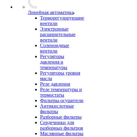
Линейная автоматика
Терморегулирующие
вентили
Электронные
расширительные
вентили
Соленоидные
вентили
Регуляторы
давления и
температуры
Регуляторы уровня
масла
Реле давления
Реле температуры и
термостаты
Фильтры-осушители
Антикислотные
фильтры
Разборные фильтры
Сердечники для
разборных фильтров
Маслянные фильтры