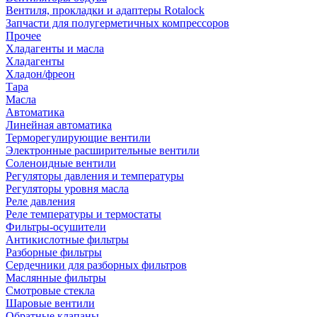
Вентиля, прокладки и адаптеры Rotalock
Запчасти для полугерметичных компрессоров
Прочее
Хладагенты и масла
Хладагенты
Хладон/фреон
Тара
Масла
Автоматика
Линейная автоматика
Терморегулирующие вентили
Электронные расширительные вентили
Соленоидные вентили
Регуляторы давления и температуры
Регуляторы уровня масла
Реле давления
Реле температуры и термостаты
Фильтры-осушители
Антикислотные фильтры
Разборные фильтры
Сердечники для разборных фильтров
Маслянные фильтры
Смотровые стекла
Шаровые вентили
Обратные клапаны