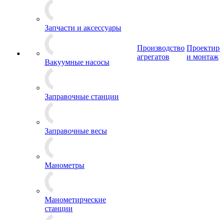
Запчасти и аксессуары
Производство
Проектир
агрегатов
и монтаж
Вакуумные насосы
Заправочные станции
Заправочные весы
Манометры
Манометирческие
станции