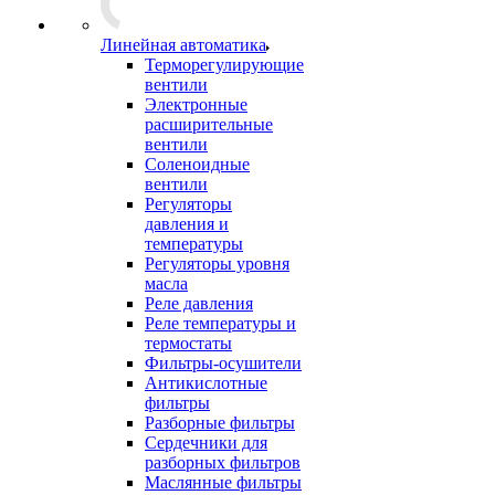
Линейная автоматика
Терморегулирующие
вентили
Электронные
расширительные
вентили
Соленоидные
вентили
Регуляторы
давления и
температуры
Регуляторы уровня
масла
Реле давления
Реле температуры и
термостаты
Фильтры-осушители
Антикислотные
фильтры
Разборные фильтры
Сердечники для
разборных фильтров
Маслянные фильтры