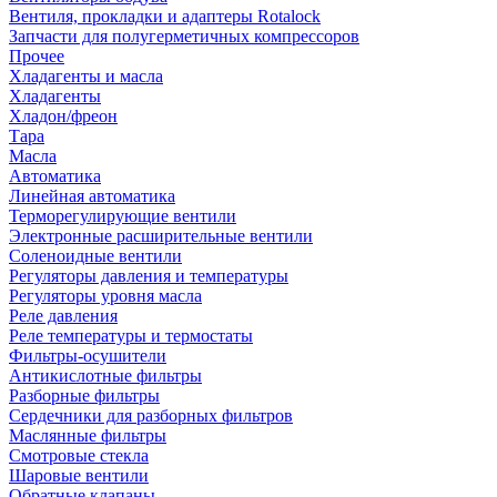
Вентиля, прокладки и адаптеры Rotalock
Запчасти для полугерметичных компрессоров
Прочее
Хладагенты и масла
Хладагенты
Хладон/фреон
Тара
Масла
Автоматика
Линейная автоматика
Терморегулирующие вентили
Электронные расширительные вентили
Соленоидные вентили
Регуляторы давления и температуры
Регуляторы уровня масла
Реле давления
Реле температуры и термостаты
Фильтры-осушители
Антикислотные фильтры
Разборные фильтры
Сердечники для разборных фильтров
Маслянные фильтры
Смотровые стекла
Шаровые вентили
Обратные клапаны