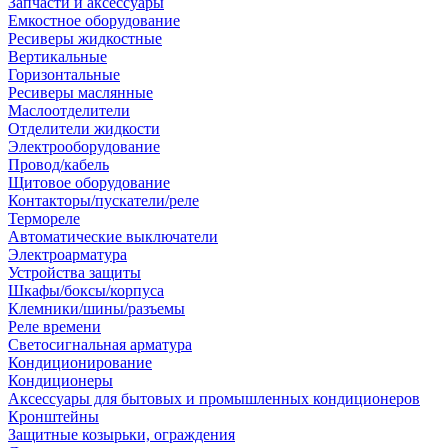
Запчасти и аксессуары
Емкостное оборудование
Ресиверы жидкостные
Вертикальные
Горизонтальные
Ресиверы маслянные
Маслоотделители
Отделители жидкости
Электрооборудование
Провод/кабель
Щитовое оборудование
Контакторы/пускатели/реле
Термореле
Автоматические выключатели
Электроарматура
Устройства защиты
Шкафы/боксы/корпуса
Клемники/шины/разъемы
Реле времени
Светосигнальная арматура
Кондиционирование
Кондиционеры
Аксессуары для бытовых и промышленных кондиционеров
Кронштейны
Защитные козырьки, ограждения