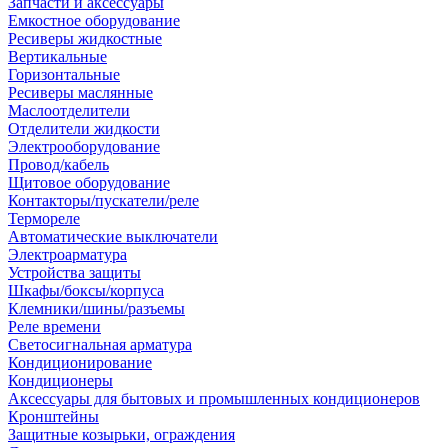
Запчасти и аксессуары
Емкостное оборудование
Ресиверы жидкостные
Вертикальные
Горизонтальные
Ресиверы маслянные
Маслоотделители
Отделители жидкости
Электрооборудование
Провод/кабель
Щитовое оборудование
Контакторы/пускатели/реле
Термореле
Автоматические выключатели
Электроарматура
Устройства защиты
Шкафы/боксы/корпуса
Клемники/шины/разъемы
Реле времени
Светосигнальная арматура
Кондиционирование
Кондиционеры
Аксессуары для бытовых и промышленных кондиционеров
Кронштейны
Защитные козырьки, ограждения