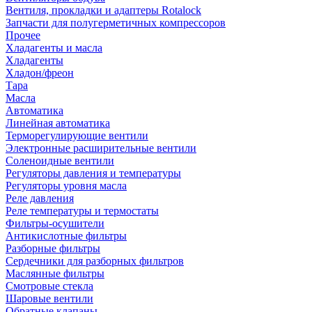
Вентиля, прокладки и адаптеры Rotalock
Запчасти для полугерметичных компрессоров
Прочее
Хладагенты и масла
Хладагенты
Хладон/фреон
Тара
Масла
Автоматика
Линейная автоматика
Терморегулирующие вентили
Электронные расширительные вентили
Соленоидные вентили
Регуляторы давления и температуры
Регуляторы уровня масла
Реле давления
Реле температуры и термостаты
Фильтры-осушители
Антикислотные фильтры
Разборные фильтры
Сердечники для разборных фильтров
Маслянные фильтры
Смотровые стекла
Шаровые вентили
Обратные клапаны