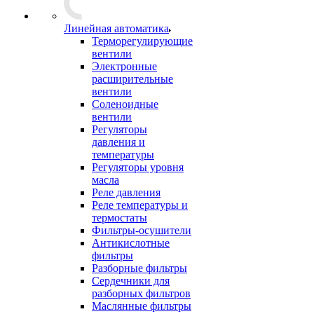
Линейная автоматика
Терморегулирующие
вентили
Электронные
расширительные
вентили
Соленоидные
вентили
Регуляторы
давления и
температуры
Регуляторы уровня
масла
Реле давления
Реле температуры и
термостаты
Фильтры-осушители
Антикислотные
фильтры
Разборные фильтры
Сердечники для
разборных фильтров
Маслянные фильтры