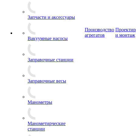
Запчасти и аксессуары
Производство
Проектир
агрегатов
и монтаж
Вакуумные насосы
Заправочные станции
Заправочные весы
Манометры
Манометирческие
станции