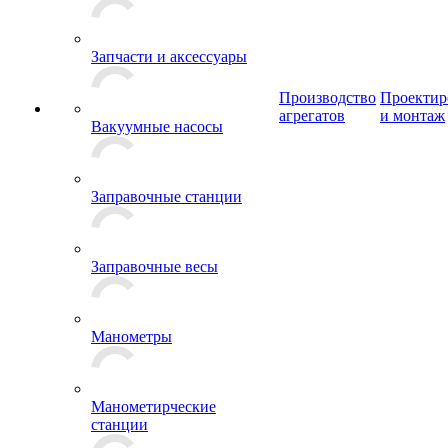
Запчасти и аксессуары
Производство
Проектир
агрегатов
и монтаж
Вакуумные насосы
Заправочные станции
Заправочные весы
Манометры
Манометирческие
станции