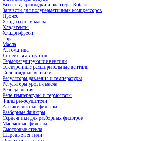
Вентиля, прокладки и адаптеры Rotalock
Запчасти для полугерметичных компрессоров
Прочее
Хладагенты и масла
Хладагенты
Хладон/фреон
Тара
Масла
Автоматика
Линейная автоматика
Терморегулирующие вентили
Электронные расширительные вентили
Соленоидные вентили
Регуляторы давления и температуры
Регуляторы уровня масла
Реле давления
Реле температуры и термостаты
Фильтры-осушители
Антикислотные фильтры
Разборные фильтры
Сердечники для разборных фильтров
Маслянные фильтры
Смотровые стекла
Шаровые вентили
Обратные клапаны