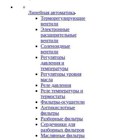
Линейная автоматика
Терморегулирующие
вентили
Электронные
расширительные
вентили
Соленоидные
вентили
Регуляторы
давления и
температуры
Регуляторы уровня
масла
Реле давления
Реле температуры и
термостаты
Фильтры-осушители
Антикислотные
фильтры
Разборные фильтры
Сердечники для
разборных фильтров
Маслянные фильтры