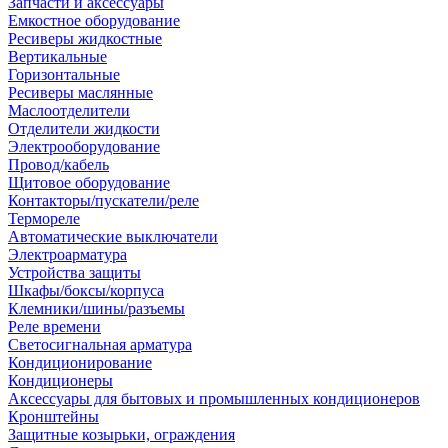
Запчасти и аксессуары
Емкостное оборудование
Ресиверы жидкостные
Вертикальные
Горизонтальные
Ресиверы маслянные
Маслоотделители
Отделители жидкости
Электрооборудование
Провод/кабель
Щитовое оборудование
Контакторы/пускатели/реле
Термореле
Автоматические выключатели
Электроарматура
Устройства защиты
Шкафы/боксы/корпуса
Клемники/шины/разъемы
Реле времени
Светосигнальная арматура
Кондиционирование
Кондиционеры
Аксессуары для бытовых и промышленных кондиционеров
Кронштейны
Защитные козырьки, ограждения