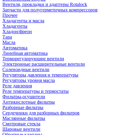
Вентиля, прокладки и адаптеры Rotalock
Запчасти для полугерметичных компрессоров
Прочее
Хладагенты и масла
Хладагенты
Хладон/фреон
Тара
Масла
Автоматика
Линейная автоматика
Терморегулирующие вентили
Электронные расширительные вентили
Соленоидные вентили
Регуляторы давления и температуры
Регуляторы уровня масла
Реле давления
Реле температуры и термостаты
Фильтры-осушители
Антикислотные фильтры
Разборные фильтры
Сердечники для разборных фильтров
Маслянные фильтры
Смотровые стекла
Шаровые вентили
Обратные клапаны