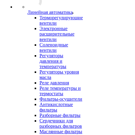
Линейная автоматика
Терморегулирующие
вентили
Электронные
расширительные
вентили
Соленоидные
вентили
Регуляторы
давления и
температуры
Регуляторы уровня
масла
Реле давления
Реле температуры и
термостаты
Фильтры-осушители
Антикислотные
фильтры
Разборные фильтры
Сердечники для
разборных фильтров
Маслянные фильтры