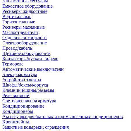
Запчасти и аксессуары
Емкостное оборудование
Ресиверы жидкостные
Вертикальные
Горизонтальные
Ресиверы маслянные
Маслоотделители
Отделители жидкости
Электрооборудование
Провод/кабель
Щитовое оборудование
Контакторы/пускатели/реле
Термореле
Автоматические выключатели
Электроарматура
Устройства защиты
Шкафы/боксы/корпуса
Клемники/шины/разъемы
Реле времени
Светосигнальная арматура
Кондиционирование
Кондиционеры
Аксессуары для бытовых и промышленных кондиционеров
Кронштейны
Защитные козырьки, ограждения