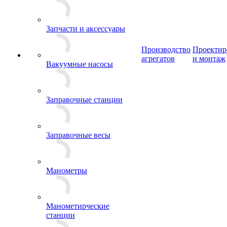
Запчасти и аксессуары
Производство
Проектир
агрегатов
и монтаж
Вакуумные насосы
Заправочные станции
Заправочные весы
Манометры
Манометирческие
станции