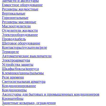
Запчасти и аксессуары
Емкостное оборудование
Ресиверы жидкостные
Вертикальные
Горизонтальные
Ресиверы маслянные
Маслоотделители
Отделители жидкости
Электрооборудование
Провод/кабель
Щитовое оборудование
Контакторы/пускатели/реле
Термореле
Автоматические выключатели
Электроарматура
Устройства защиты
Шкафы/боксы/корпуса
Клемники/шины/разъемы
Реле времени
Светосигнальная арматура
Кондиционирование
Кондиционеры
Аксессуары для бытовых и промышленных кондиционеров
Кронштейны
Защитные козырьки, ограждения