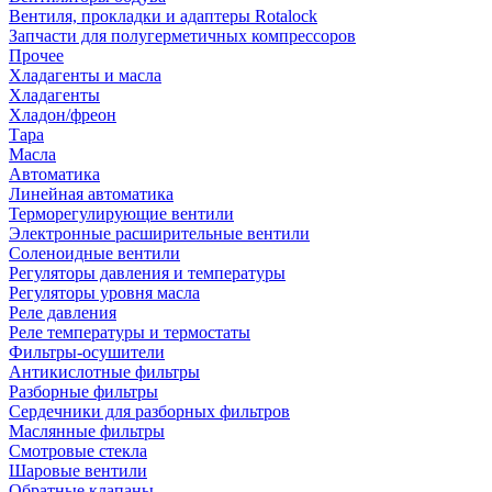
Вентиля, прокладки и адаптеры Rotalock
Запчасти для полугерметичных компрессоров
Прочее
Хладагенты и масла
Хладагенты
Хладон/фреон
Тара
Масла
Автоматика
Линейная автоматика
Терморегулирующие вентили
Электронные расширительные вентили
Соленоидные вентили
Регуляторы давления и температуры
Регуляторы уровня масла
Реле давления
Реле температуры и термостаты
Фильтры-осушители
Антикислотные фильтры
Разборные фильтры
Сердечники для разборных фильтров
Маслянные фильтры
Смотровые стекла
Шаровые вентили
Обратные клапаны