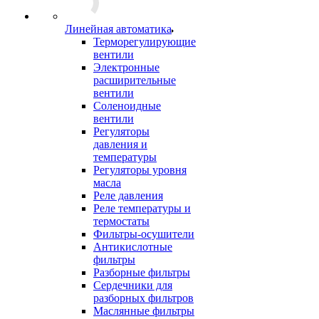
Линейная автоматика
Терморегулирующие
вентили
Электронные
расширительные
вентили
Соленоидные
вентили
Регуляторы
давления и
температуры
Регуляторы уровня
масла
Реле давления
Реле температуры и
термостаты
Фильтры-осушители
Антикислотные
фильтры
Разборные фильтры
Сердечники для
разборных фильтров
Маслянные фильтры