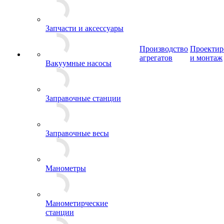
Запчасти и аксессуары
Производство
Проектир
агрегатов
и монтаж
Вакуумные насосы
Заправочные станции
Заправочные весы
Манометры
Манометирческие
станции