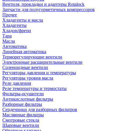
Вентиля, прокладки и адаптеры Rotalock
Запчасти для полугерметичных компрессоров
Прочее
Хладагенты и масла
Хладагенты
Хладон/фреон
Тара
Масла
Автоматика
Линейная автоматика
Терморегулирующие вентили
Электронные расширительные вентили
Соленоидные вентили
Регуляторы давления и температуры
Регуляторы уровня масла
Реле давления
Реле температуры и термостаты
Фильтры-осушители
Антикислотные фильтры
Разборные фильтры
Сердечники для разборных фильтров
Маслянные фильтры
Смотровые стекла
Шаровые вентили
Обратные клапаны