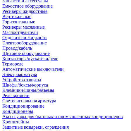
Запчасти и аксессуары
Емкостное оборудование
Ресиверы жидкостные
Вертикальные
Горизонтальные
Ресиверы маслянные
Маслоотделители
Отделители жидкости
Электрооборудование
Провод/кабель
Щитовое оборудование
Контакторы/пускатели/реле
Термореле
Автоматические выключатели
Электроарматура
Устройства защиты
Шкафы/боксы/корпуса
Клемники/шины/разъемы
Реле времени
Светосигнальная арматура
Кондиционирование
Кондиционеры
Аксессуары для бытовых и промышленных кондиционеров
Кронштейны
Защитные козырьки, ограждения