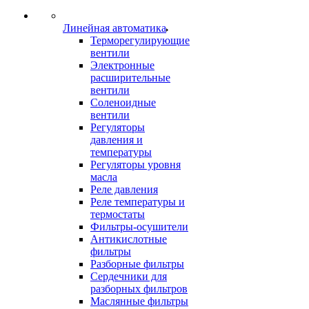
Линейная автоматика
Терморегулирующие
вентили
Электронные
расширительные
вентили
Соленоидные
вентили
Регуляторы
давления и
температуры
Регуляторы уровня
масла
Реле давления
Реле температуры и
термостаты
Фильтры-осушители
Антикислотные
фильтры
Разборные фильтры
Сердечники для
разборных фильтров
Маслянные фильтры