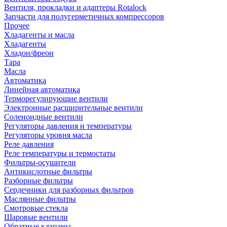
Вентиля, прокладки и адаптеры Rotalock
Запчасти для полугерметичных компрессоров
Прочее
Хладагенты и масла
Хладагенты
Хладон/фреон
Тара
Масла
Автоматика
Линейная автоматика
Терморегулирующие вентили
Электронные расширительные вентили
Соленоидные вентили
Регуляторы давления и температуры
Регуляторы уровня масла
Реле давления
Реле температуры и термостаты
Фильтры-осушители
Антикислотные фильтры
Разборные фильтры
Сердечники для разборных фильтров
Маслянные фильтры
Смотровые стекла
Шаровые вентили
Обратные клапаны