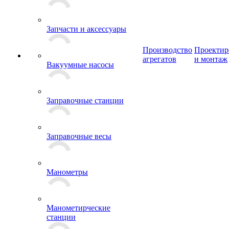
Запчасти и аксессуары
Производство
Проектир
агрегатов
и монтаж
Вакуумные насосы
Заправочные станции
Заправочные весы
Манометры
Манометирческие
станции