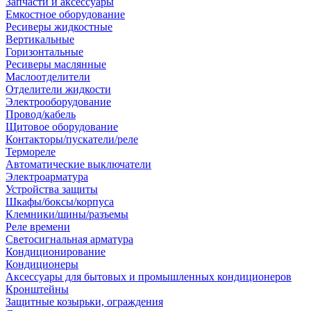
Запчасти и аксессуары
Емкостное оборудование
Ресиверы жидкостные
Вертикальные
Горизонтальные
Ресиверы маслянные
Маслоотделители
Отделители жидкости
Электрооборудование
Провод/кабель
Щитовое оборудование
Контакторы/пускатели/реле
Термореле
Автоматические выключатели
Электроарматура
Устройства защиты
Шкафы/боксы/корпуса
Клемники/шины/разъемы
Реле времени
Светосигнальная арматура
Кондиционирование
Кондиционеры
Аксессуары для бытовых и промышленных кондиционеров
Кронштейны
Защитные козырьки, ограждения