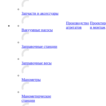
Запчасти и аксессуары
Производство
Проектир
агрегатов
и монтаж
Вакуумные насосы
Заправочные станции
Заправочные весы
Манометры
Манометирческие
станции