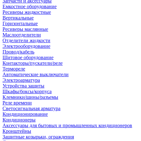
Запчасти и аксессуары
Емкостное оборудование
Ресиверы жидкостные
Вертикальные
Горизонтальные
Ресиверы маслянные
Маслоотделители
Отделители жидкости
Электрооборудование
Провод/кабель
Щитовое оборудование
Контакторы/пускатели/реле
Термореле
Автоматические выключатели
Электроарматура
Устройства защиты
Шкафы/боксы/корпуса
Клемники/шины/разъемы
Реле времени
Светосигнальная арматура
Кондиционирование
Кондиционеры
Аксессуары для бытовых и промышленных кондиционеров
Кронштейны
Защитные козырьки, ограждения