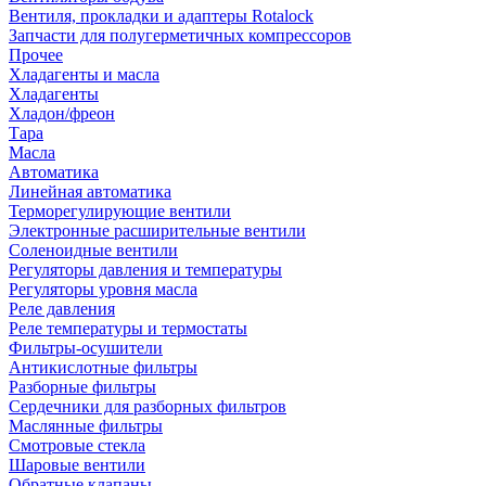
Вентиля, прокладки и адаптеры Rotalock
Запчасти для полугерметичных компрессоров
Прочее
Хладагенты и масла
Хладагенты
Хладон/фреон
Тара
Масла
Автоматика
Линейная автоматика
Терморегулирующие вентили
Электронные расширительные вентили
Соленоидные вентили
Регуляторы давления и температуры
Регуляторы уровня масла
Реле давления
Реле температуры и термостаты
Фильтры-осушители
Антикислотные фильтры
Разборные фильтры
Сердечники для разборных фильтров
Маслянные фильтры
Смотровые стекла
Шаровые вентили
Обратные клапаны