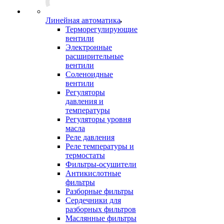
Линейная автоматика
Терморегулирующие
вентили
Электронные
расширительные
вентили
Соленоидные
вентили
Регуляторы
давления и
температуры
Регуляторы уровня
масла
Реле давления
Реле температуры и
термостаты
Фильтры-осушители
Антикислотные
фильтры
Разборные фильтры
Сердечники для
разборных фильтров
Маслянные фильтры