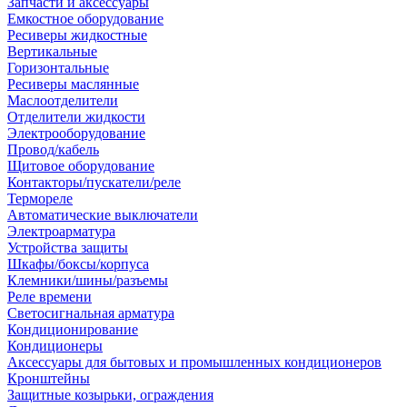
Запчасти и аксессуары
Емкостное оборудование
Ресиверы жидкостные
Вертикальные
Горизонтальные
Ресиверы маслянные
Маслоотделители
Отделители жидкости
Электрооборудование
Провод/кабель
Щитовое оборудование
Контакторы/пускатели/реле
Термореле
Автоматические выключатели
Электроарматура
Устройства защиты
Шкафы/боксы/корпуса
Клемники/шины/разъемы
Реле времени
Светосигнальная арматура
Кондиционирование
Кондиционеры
Аксессуары для бытовых и промышленных кондиционеров
Кронштейны
Защитные козырьки, ограждения