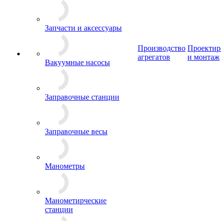
Запчасти и аксессуары
Производство
Проектир
агрегатов
и монтаж
Вакуумные насосы
Заправочные станции
Заправочные весы
Манометры
Манометирческие
станции