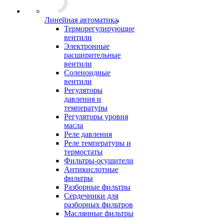
Линейная автоматика
Терморегулирующие
вентили
Электронные
расширительные
вентили
Соленоидные
вентили
Регуляторы
давления и
температуры
Регуляторы уровня
масла
Реле давления
Реле температуры и
термостаты
Фильтры-осушители
Антикислотные
фильтры
Разборные фильтры
Сердечники для
разборных фильтров
Маслянные фильтры