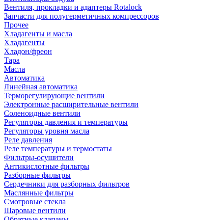
Вентиля, прокладки и адаптеры Rotalock
Запчасти для полугерметичных компрессоров
Прочее
Хладагенты и масла
Хладагенты
Хладон/фреон
Тара
Масла
Автоматика
Линейная автоматика
Терморегулирующие вентили
Электронные расширительные вентили
Соленоидные вентили
Регуляторы давления и температуры
Регуляторы уровня масла
Реле давления
Реле температуры и термостаты
Фильтры-осушители
Антикислотные фильтры
Разборные фильтры
Сердечники для разборных фильтров
Маслянные фильтры
Смотровые стекла
Шаровые вентили
Обратные клапаны