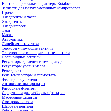
Вентиля, прокладки и адаптеры Rotalock
Запчасти для полугерметичных компрессоров
Прочее
Хладагенты и масла
Хладагенты
Хладон/фреон
Тара
Масла
Автоматика
Линейная автоматика
Терморегулирующие вентили
Электронные расширительные вентили
Соленоидные вентили
Регуляторы давления и температуры
Регуляторы уровня масла
Реле давления
Реле температуры и термостаты
Фильтры-осушители
Антикислотные фильтры
Разборные фильтры
Сердечники для разборных фильтров
Маслянные фильтры
Смотровые стекла
Шаровые вентили
Обратные клапаны