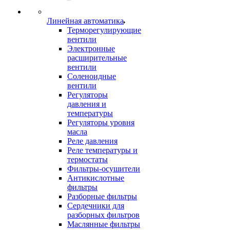
Линейная автоматика
Терморегулирующие
вентили
Электронные
расширительные
вентили
Соленоидные
вентили
Регуляторы
давления и
температуры
Регуляторы уровня
масла
Реле давления
Реле температуры и
термостаты
Фильтры-осушители
Антикислотные
фильтры
Разборные фильтры
Сердечники для
разборных фильтров
Маслянные фильтры