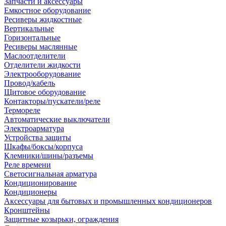
Запчасти и аксессуары
Емкостное оборудование
Ресиверы жидкостные
Вертикальные
Горизонтальные
Ресиверы маслянные
Маслоотделители
Отделители жидкости
Электрооборудование
Провод/кабель
Щитовое оборудование
Контакторы/пускатели/реле
Термореле
Автоматические выключатели
Электроарматура
Устройства защиты
Шкафы/боксы/корпуса
Клемники/шины/разъемы
Реле времени
Светосигнальная арматура
Кондиционирование
Кондиционеры
Аксессуары для бытовых и промышленных кондиционеров
Кронштейны
Защитные козырьки, ограждения