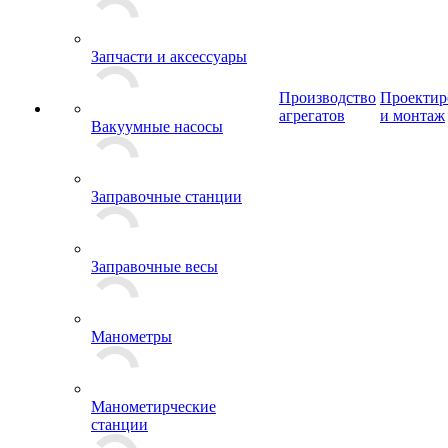
Запчасти и аксессуары
Производство
Проектир
агрегатов
и монтаж
Вакуумные насосы
Заправочные станции
Заправочные весы
Манометры
Манометирческие
станции