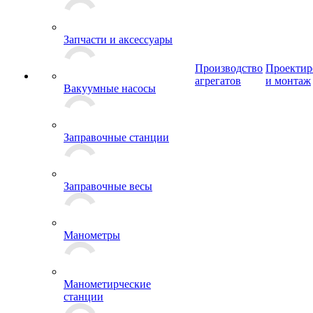
Запчасти и аксессуары
Производство
Проектир
агрегатов
и монтаж
Вакуумные насосы
Заправочные станции
Заправочные весы
Манометры
Манометирческие
станции