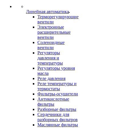
Линейная автоматика
Терморегулирующие
вентили
Электронные
расширительные
вентили
Соленоидные
вентили
Регуляторы
давления и
температуры
Регуляторы уровня
масла
Реле давления
Реле температуры и
термостаты
Фильтры-осушители
Антикислотные
фильтры
Разборные фильтры
Сердечники для
разборных фильтров
Маслянные фильтры