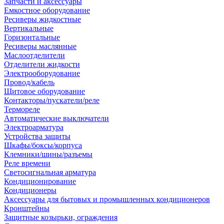
Запчасти и аксессуары
Емкостное оборудование
Ресиверы жидкостные
Вертикальные
Горизонтальные
Ресиверы маслянные
Маслоотделители
Отделители жидкости
Электрооборудование
Провод/кабель
Щитовое оборудование
Контакторы/пускатели/реле
Термореле
Автоматические выключатели
Электроарматура
Устройства защиты
Шкафы/боксы/корпуса
Клемники/шины/разъемы
Реле времени
Светосигнальная арматура
Кондиционирование
Кондиционеры
Аксессуары для бытовых и промышленных кондиционеров
Кронштейны
Защитные козырьки, ограждения