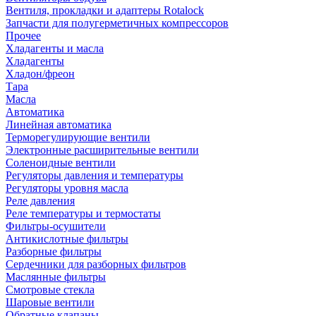
Вентиля, прокладки и адаптеры Rotalock
Запчасти для полугерметичных компрессоров
Прочее
Хладагенты и масла
Хладагенты
Хладон/фреон
Тара
Масла
Автоматика
Линейная автоматика
Терморегулирующие вентили
Электронные расширительные вентили
Соленоидные вентили
Регуляторы давления и температуры
Регуляторы уровня масла
Реле давления
Реле температуры и термостаты
Фильтры-осушители
Антикислотные фильтры
Разборные фильтры
Сердечники для разборных фильтров
Маслянные фильтры
Смотровые стекла
Шаровые вентили
Обратные клапаны