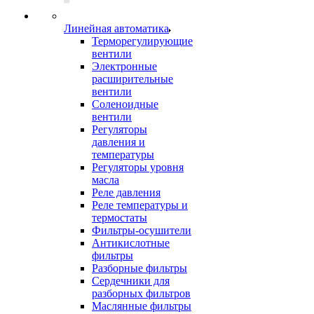
Линейная автоматика
Терморегулирующие
вентили
Электронные
расширительные
вентили
Соленоидные
вентили
Регуляторы
давления и
температуры
Регуляторы уровня
масла
Реле давления
Реле температуры и
термостаты
Фильтры-осушители
Антикислотные
фильтры
Разборные фильтры
Сердечники для
разборных фильтров
Маслянные фильтры