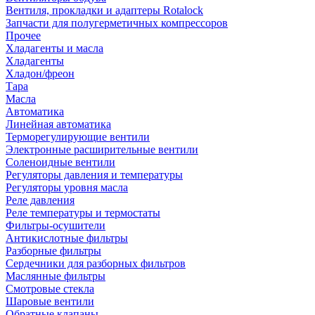
Вентиля, прокладки и адаптеры Rotalock
Запчасти для полугерметичных компрессоров
Прочее
Хладагенты и масла
Хладагенты
Хладон/фреон
Тара
Масла
Автоматика
Линейная автоматика
Терморегулирующие вентили
Электронные расширительные вентили
Соленоидные вентили
Регуляторы давления и температуры
Регуляторы уровня масла
Реле давления
Реле температуры и термостаты
Фильтры-осушители
Антикислотные фильтры
Разборные фильтры
Сердечники для разборных фильтров
Маслянные фильтры
Смотровые стекла
Шаровые вентили
Обратные клапаны