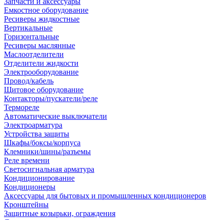
Запчасти и аксессуары
Емкостное оборудование
Ресиверы жидкостные
Вертикальные
Горизонтальные
Ресиверы маслянные
Маслоотделители
Отделители жидкости
Электрооборудование
Провод/кабель
Щитовое оборудование
Контакторы/пускатели/реле
Термореле
Автоматические выключатели
Электроарматура
Устройства защиты
Шкафы/боксы/корпуса
Клемники/шины/разъемы
Реле времени
Светосигнальная арматура
Кондиционирование
Кондиционеры
Аксессуары для бытовых и промышленных кондиционеров
Кронштейны
Защитные козырьки, ограждения