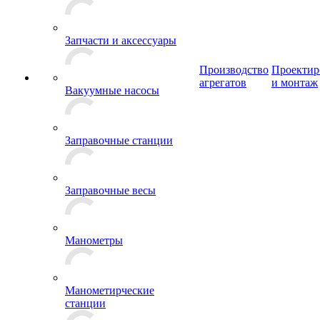
Запчасти и аксессуары
Производство
Проектир
агрегатов
и монтаж
Вакуумные насосы
Заправочные станции
Заправочные весы
Манометры
Манометирческие
станции