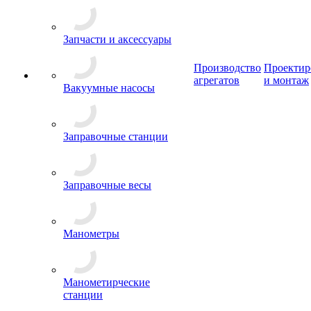
Запчасти и аксессуары
Производство
Проектир
агрегатов
и монтаж
Вакуумные насосы
Заправочные станции
Заправочные весы
Манометры
Манометирческие
станции