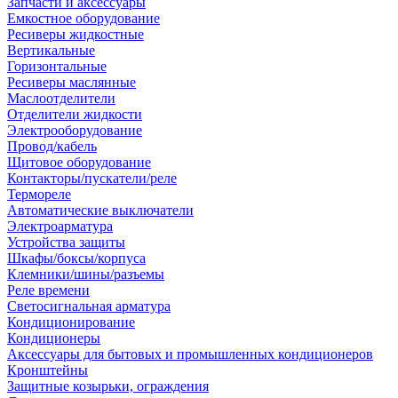
Запчасти и аксессуары
Емкостное оборудование
Ресиверы жидкостные
Вертикальные
Горизонтальные
Ресиверы маслянные
Маслоотделители
Отделители жидкости
Электрооборудование
Провод/кабель
Щитовое оборудование
Контакторы/пускатели/реле
Термореле
Автоматические выключатели
Электроарматура
Устройства защиты
Шкафы/боксы/корпуса
Клемники/шины/разъемы
Реле времени
Светосигнальная арматура
Кондиционирование
Кондиционеры
Аксессуары для бытовых и промышленных кондиционеров
Кронштейны
Защитные козырьки, ограждения