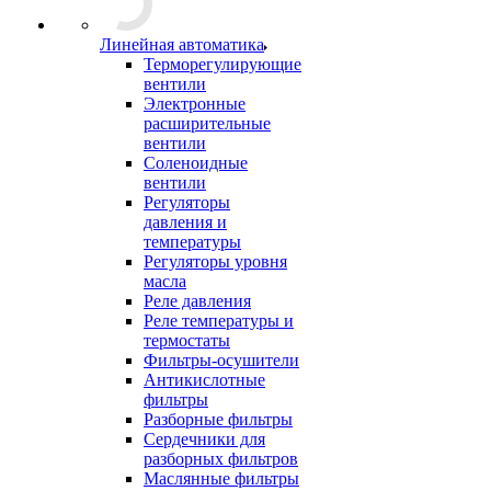
Линейная автоматика
Терморегулирующие
вентили
Электронные
расширительные
вентили
Соленоидные
вентили
Регуляторы
давления и
температуры
Регуляторы уровня
масла
Реле давления
Реле температуры и
термостаты
Фильтры-осушители
Антикислотные
фильтры
Разборные фильтры
Сердечники для
разборных фильтров
Маслянные фильтры