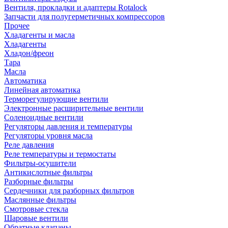
Вентиля, прокладки и адаптеры Rotalock
Запчасти для полугерметичных компрессоров
Прочее
Хладагенты и масла
Хладагенты
Хладон/фреон
Тара
Масла
Автоматика
Линейная автоматика
Терморегулирующие вентили
Электронные расширительные вентили
Соленоидные вентили
Регуляторы давления и температуры
Регуляторы уровня масла
Реле давления
Реле температуры и термостаты
Фильтры-осушители
Антикислотные фильтры
Разборные фильтры
Сердечники для разборных фильтров
Маслянные фильтры
Смотровые стекла
Шаровые вентили
Обратные клапаны