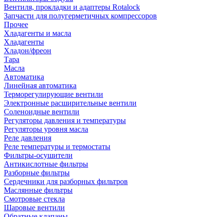
Вентиля, прокладки и адаптеры Rotalock
Запчасти для полугерметичных компрессоров
Прочее
Хладагенты и масла
Хладагенты
Хладон/фреон
Тара
Масла
Автоматика
Линейная автоматика
Терморегулирующие вентили
Электронные расширительные вентили
Соленоидные вентили
Регуляторы давления и температуры
Регуляторы уровня масла
Реле давления
Реле температуры и термостаты
Фильтры-осушители
Антикислотные фильтры
Разборные фильтры
Сердечники для разборных фильтров
Маслянные фильтры
Смотровые стекла
Шаровые вентили
Обратные клапаны