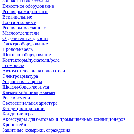
Запчасти и аксессуары
Емкостное оборудование
Ресиверы жидкостные
Вертикальные
Горизонтальные
Ресиверы маслянные
Маслоотделители
Отделители жидкости
Электрооборудование
Провод/кабель
Щитовое оборудование
Контакторы/пускатели/реле
Термореле
Автоматические выключатели
Электроарматура
Устройства защиты
Шкафы/боксы/корпуса
Клемники/шины/разъемы
Реле времени
Светосигнальная арматура
Кондиционирование
Кондиционеры
Аксессуары для бытовых и промышленных кондиционеров
Кронштейны
Защитные козырьки, ограждения