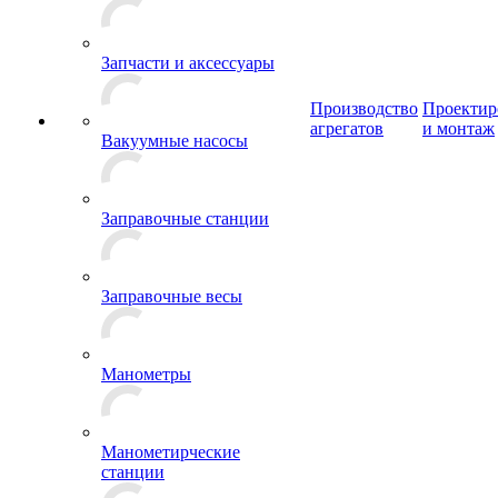
Запчасти и аксессуары
Производство
Проектир
агрегатов
и монтаж
Вакуумные насосы
Заправочные станции
Заправочные весы
Манометры
Манометирческие
станции