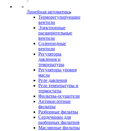
Линейная автоматика
Терморегулирующие
вентили
Электронные
расширительные
вентили
Соленоидные
вентили
Регуляторы
давления и
температуры
Регуляторы уровня
масла
Реле давления
Реле температуры и
термостаты
Фильтры-осушители
Антикислотные
фильтры
Разборные фильтры
Сердечники для
разборных фильтров
Маслянные фильтры