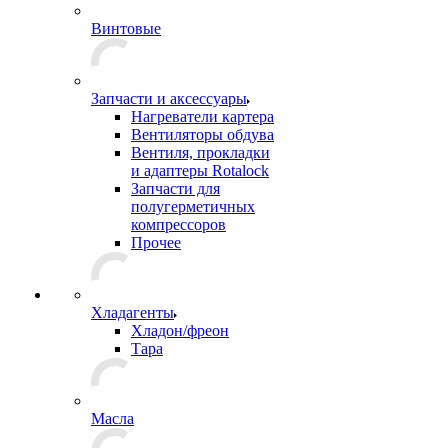
Винтовые
Запчасти и аксессуары
Нагреватели картера
Вентиляторы обдува
Вентиля, прокладки
и адаптеры Rotalock
Запчасти для
полугерметичных
компрессоров
Прочее
Хладагенты
Хладон/фреон
Тара
Масла