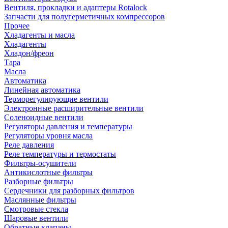
Вентиля, прокладки и адаптеры Rotalock
Запчасти для полугерметичных компрессоров
Прочее
Хладагенты и масла
Хладагенты
Хладон/фреон
Тара
Масла
Автоматика
Линейная автоматика
Терморегулирующие вентили
Электронные расширительные вентили
Соленоидные вентили
Регуляторы давления и температуры
Регуляторы уровня масла
Реле давления
Реле температуры и термостаты
Фильтры-осушители
Антикислотные фильтры
Разборные фильтры
Сердечники для разборных фильтров
Маслянные фильтры
Смотровые стекла
Шаровые вентили
Обратные клапаны