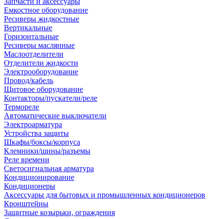
Запчасти и аксессуары
Емкостное оборудование
Ресиверы жидкостные
Вертикальные
Горизонтальные
Ресиверы маслянные
Маслоотделители
Отделители жидкости
Электрооборудование
Провод/кабель
Щитовое оборудование
Контакторы/пускатели/реле
Термореле
Автоматические выключатели
Электроарматура
Устройства защиты
Шкафы/боксы/корпуса
Клемники/шины/разъемы
Реле времени
Светосигнальная арматура
Кондиционирование
Кондиционеры
Аксессуары для бытовых и промышленных кондиционеров
Кронштейны
Защитные козырьки, ограждения