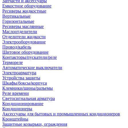
Запчасти и аксессуары
Емкостное оборудование
Ресиверы жидкостные
Вертикальные
Горизонтальные
Ресиверы маслянные
Маслоотделители
Отделители жидкости
Электрооборудование
Провод/кабель
Щитовое оборудование
Контакторы/пускатели/реле
Термореле
Автоматические выключатели
Электроарматура
Устройства защиты
Шкафы/боксы/корпуса
Клемники/шины/разъемы
Реле времени
Светосигнальная арматура
Кондиционирование
Кондиционеры
Аксессуары для бытовых и промышленных кондиционеров
Кронштейны
Защитные козырьки, ограждения