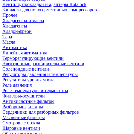
Вентиля, прокладки и адаптеры Rotalock
Запчасти для полугерметичных компрессоров
Прочее
Хладагенты и масла
Хладагенты
Хладон/фреон
Тара
Масла
Автоматика
Линейная автоматика
Терморегулирующие вентили
Электронные расширительные вентили
Соленоидные вентили
Регуляторы давления и температуры
Регуляторы уровня масла
Реле давления
Реле температуры и термостаты
Фильтры-осушители
Антикислотные фильтры
Разборные фильтры
Сердечники для разборных фильтров
Маслянные фильтры
Смотровые стекла
Шаровые вентили
Обратные клапаны