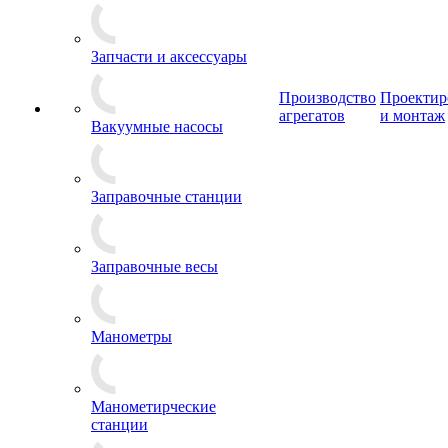
Запчасти и аксессуары
Производство
Проектир
агрегатов
и монтаж
Вакуумные насосы
Заправочные станции
Заправочные весы
Манометры
Манометирческие
станции