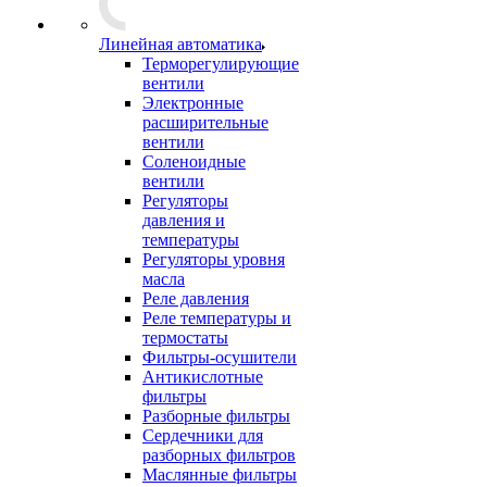
Линейная автоматика
Терморегулирующие
вентили
Электронные
расширительные
вентили
Соленоидные
вентили
Регуляторы
давления и
температуры
Регуляторы уровня
масла
Реле давления
Реле температуры и
термостаты
Фильтры-осушители
Антикислотные
фильтры
Разборные фильтры
Сердечники для
разборных фильтров
Маслянные фильтры