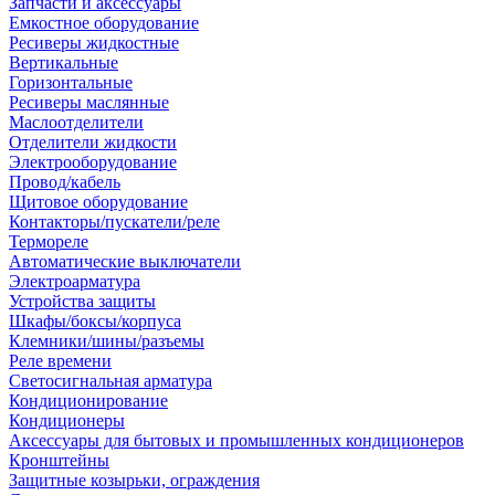
Запчасти и аксессуары
Емкостное оборудование
Ресиверы жидкостные
Вертикальные
Горизонтальные
Ресиверы маслянные
Маслоотделители
Отделители жидкости
Электрооборудование
Провод/кабель
Щитовое оборудование
Контакторы/пускатели/реле
Термореле
Автоматические выключатели
Электроарматура
Устройства защиты
Шкафы/боксы/корпуса
Клемники/шины/разъемы
Реле времени
Светосигнальная арматура
Кондиционирование
Кондиционеры
Аксессуары для бытовых и промышленных кондиционеров
Кронштейны
Защитные козырьки, ограждения