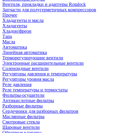
Вентиля, прокладки и адаптеры Rotalock
Запчасти для полугерметичных компрессоров
Прочее
Хладагенты и масла
Хладагенты
Хладон/фреон
Тара
Масла
Автоматика
Линейная автоматика
Терморегулирующие вентили
Электронные расширительные вентили
Соленоидные вентили
Регуляторы давления и температуры
Регуляторы уровня масла
Реле давления
Реле температуры и термостаты
Фильтры-осушители
Антикислотные фильтры
Разборные фильтры
Сердечники для разборных фильтров
Маслянные фильтры
Смотровые стекла
Шаровые вентили
Обратные клапаны