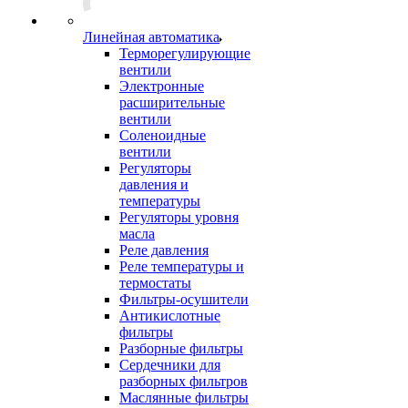
Линейная автоматика
Терморегулирующие
вентили
Электронные
расширительные
вентили
Соленоидные
вентили
Регуляторы
давления и
температуры
Регуляторы уровня
масла
Реле давления
Реле температуры и
термостаты
Фильтры-осушители
Антикислотные
фильтры
Разборные фильтры
Сердечники для
разборных фильтров
Маслянные фильтры