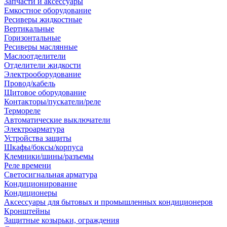
Запчасти и аксессуары
Емкостное оборудование
Ресиверы жидкостные
Вертикальные
Горизонтальные
Ресиверы маслянные
Маслоотделители
Отделители жидкости
Электрооборудование
Провод/кабель
Щитовое оборудование
Контакторы/пускатели/реле
Термореле
Автоматические выключатели
Электроарматура
Устройства защиты
Шкафы/боксы/корпуса
Клемники/шины/разъемы
Реле времени
Светосигнальная арматура
Кондиционирование
Кондиционеры
Аксессуары для бытовых и промышленных кондиционеров
Кронштейны
Защитные козырьки, ограждения