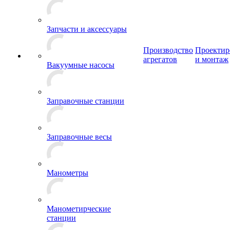
Запчасти и аксессуары
Производство
Проектир
агрегатов
и монтаж
Вакуумные насосы
Заправочные станции
Заправочные весы
Манометры
Манометирческие
станции