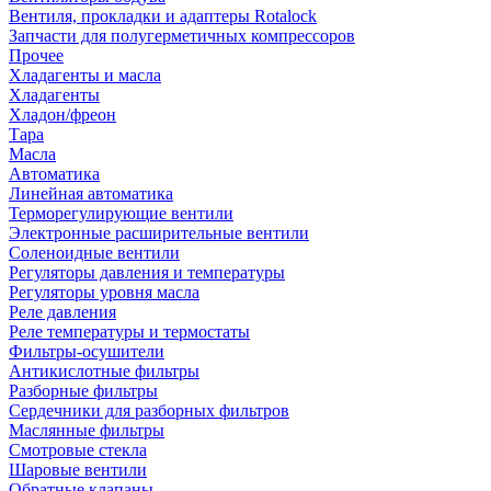
Вентиля, прокладки и адаптеры Rotalock
Запчасти для полугерметичных компрессоров
Прочее
Хладагенты и масла
Хладагенты
Хладон/фреон
Тара
Масла
Автоматика
Линейная автоматика
Терморегулирующие вентили
Электронные расширительные вентили
Соленоидные вентили
Регуляторы давления и температуры
Регуляторы уровня масла
Реле давления
Реле температуры и термостаты
Фильтры-осушители
Антикислотные фильтры
Разборные фильтры
Сердечники для разборных фильтров
Маслянные фильтры
Смотровые стекла
Шаровые вентили
Обратные клапаны