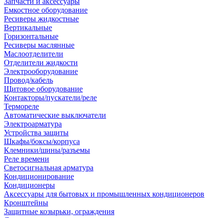
Запчасти и аксессуары
Емкостное оборудование
Ресиверы жидкостные
Вертикальные
Горизонтальные
Ресиверы маслянные
Маслоотделители
Отделители жидкости
Электрооборудование
Провод/кабель
Щитовое оборудование
Контакторы/пускатели/реле
Термореле
Автоматические выключатели
Электроарматура
Устройства защиты
Шкафы/боксы/корпуса
Клемники/шины/разъемы
Реле времени
Светосигнальная арматура
Кондиционирование
Кондиционеры
Аксессуары для бытовых и промышленных кондиционеров
Кронштейны
Защитные козырьки, ограждения