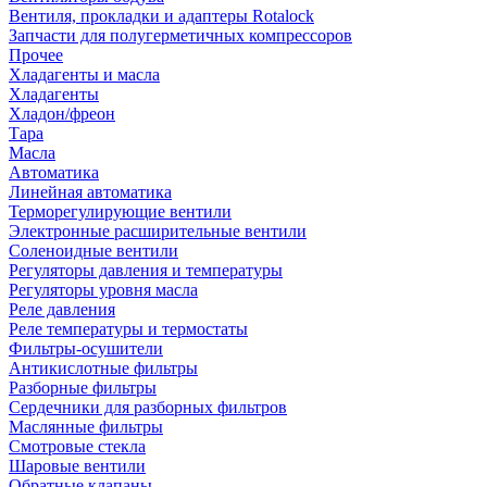
Вентиля, прокладки и адаптеры Rotalock
Запчасти для полугерметичных компрессоров
Прочее
Хладагенты и масла
Хладагенты
Хладон/фреон
Тара
Масла
Автоматика
Линейная автоматика
Терморегулирующие вентили
Электронные расширительные вентили
Соленоидные вентили
Регуляторы давления и температуры
Регуляторы уровня масла
Реле давления
Реле температуры и термостаты
Фильтры-осушители
Антикислотные фильтры
Разборные фильтры
Сердечники для разборных фильтров
Маслянные фильтры
Смотровые стекла
Шаровые вентили
Обратные клапаны