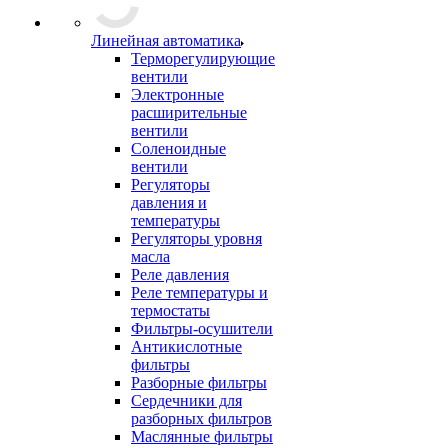
Линейная автоматика
Терморегулирующие
вентили
Электронные
расширительные
вентили
Соленоидные
вентили
Регуляторы
давления и
температуры
Регуляторы уровня
масла
Реле давления
Реле температуры и
термостаты
Фильтры-осушители
Антикислотные
фильтры
Разборные фильтры
Сердечники для
разборных фильтров
Маслянные фильтры