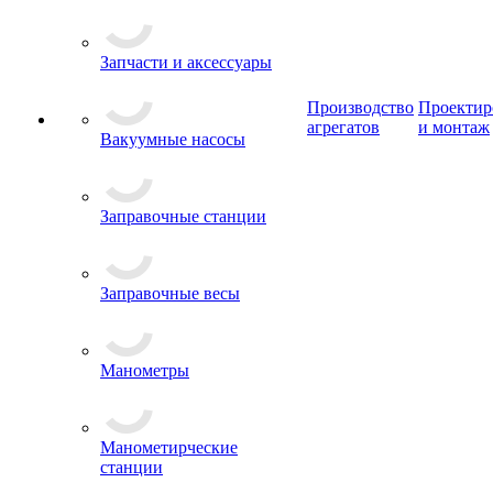
Запчасти и аксессуары
Производство
Проектир
агрегатов
и монтаж
Вакуумные насосы
Заправочные станции
Заправочные весы
Манометры
Манометирческие
станции