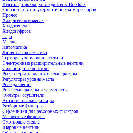
Вентиля, прокладки и адаптеры Rotalock
Запчасти для полугерметичных компрессоров
Прочее
Хладагенты и масла
Хладагенты
Хладон/фреон
Тара
Масла
Автоматика
Линейная автоматика
Терморегулирующие вентили
Электронные расширительные вентили
Соленоидные вентили
Регуляторы давления и температуры
Регуляторы уровня масла
Реле давления
Реле температуры и термостаты
Фильтры-осушители
Антикислотные фильтры
Разборные фильтры
Сердечники для разборных фильтров
Маслянные фильтры
Смотровые стекла
Шаровые вентили
Обратные клапаны