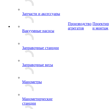
Запчасти и аксессуары
Производство
Проектир
агрегатов
и монтаж
Вакуумные насосы
Заправочные станции
Заправочные весы
Манометры
Манометирческие
станции