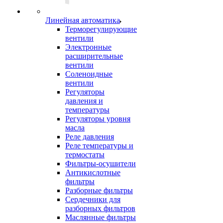
Линейная автоматика
Терморегулирующие
вентили
Электронные
расширительные
вентили
Соленоидные
вентили
Регуляторы
давления и
температуры
Регуляторы уровня
масла
Реле давления
Реле температуры и
термостаты
Фильтры-осушители
Антикислотные
фильтры
Разборные фильтры
Сердечники для
разборных фильтров
Маслянные фильтры