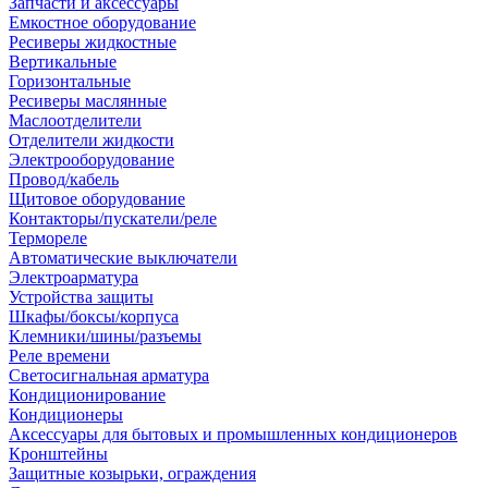
Запчасти и аксессуары
Емкостное оборудование
Ресиверы жидкостные
Вертикальные
Горизонтальные
Ресиверы маслянные
Маслоотделители
Отделители жидкости
Электрооборудование
Провод/кабель
Щитовое оборудование
Контакторы/пускатели/реле
Термореле
Автоматические выключатели
Электроарматура
Устройства защиты
Шкафы/боксы/корпуса
Клемники/шины/разъемы
Реле времени
Светосигнальная арматура
Кондиционирование
Кондиционеры
Аксессуары для бытовых и промышленных кондиционеров
Кронштейны
Защитные козырьки, ограждения