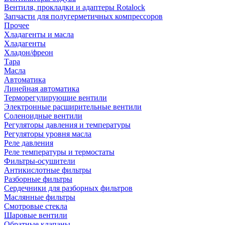
Вентиля, прокладки и адаптеры Rotalock
Запчасти для полугерметичных компрессоров
Прочее
Хладагенты и масла
Хладагенты
Хладон/фреон
Тара
Масла
Автоматика
Линейная автоматика
Терморегулирующие вентили
Электронные расширительные вентили
Соленоидные вентили
Регуляторы давления и температуры
Регуляторы уровня масла
Реле давления
Реле температуры и термостаты
Фильтры-осушители
Антикислотные фильтры
Разборные фильтры
Сердечники для разборных фильтров
Маслянные фильтры
Смотровые стекла
Шаровые вентили
Обратные клапаны