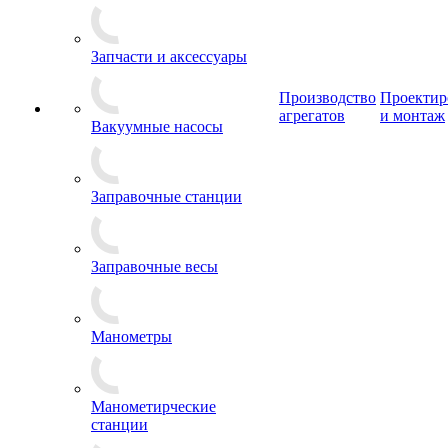
Запчасти и аксессуары
Производство
Проектир
агрегатов
и монтаж
Вакуумные насосы
Заправочные станции
Заправочные весы
Манометры
Манометирческие
станции