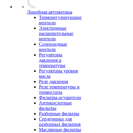
Линейная автоматика
Терморегулирующие
вентили
Электронные
расширительные
вентили
Соленоидные
вентили
Регуляторы
давления и
температуры
Регуляторы уровня
масла
Реле давления
Реле температуры и
термостаты
Фильтры-осушители
Антикислотные
фильтры
Разборные фильтры
Сердечники для
разборных фильтров
Маслянные фильтры