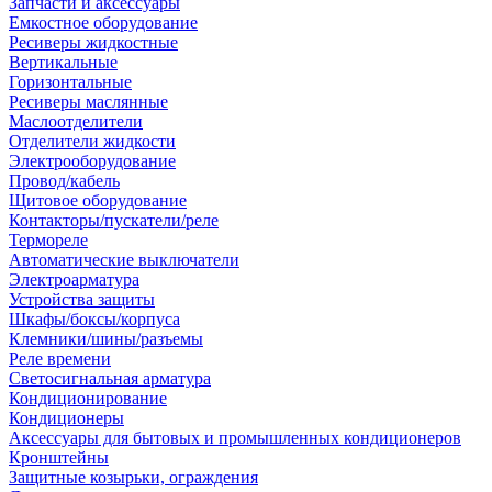
Запчасти и аксессуары
Емкостное оборудование
Ресиверы жидкостные
Вертикальные
Горизонтальные
Ресиверы маслянные
Маслоотделители
Отделители жидкости
Электрооборудование
Провод/кабель
Щитовое оборудование
Контакторы/пускатели/реле
Термореле
Автоматические выключатели
Электроарматура
Устройства защиты
Шкафы/боксы/корпуса
Клемники/шины/разъемы
Реле времени
Светосигнальная арматура
Кондиционирование
Кондиционеры
Аксессуары для бытовых и промышленных кондиционеров
Кронштейны
Защитные козырьки, ограждения