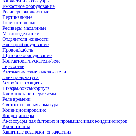
Запчасти и аксессуары
Емкостное оборудование
Ресиверы жидкостные
Вертикальные
Горизонтальные
Ресиверы маслянные
Маслоотделители
Отделители жидкости
Электрооборудование
Провод/кабель
Щитовое оборудование
Контакторы/пускатели/реле
Термореле
Автоматические выключатели
Электроарматура
Устройства защиты
Шкафы/боксы/корпуса
Клемники/шины/разъемы
Реле времени
Светосигнальная арматура
Кондиционирование
Кондиционеры
Аксессуары для бытовых и промышленных кондиционеров
Кронштейны
Защитные козырьки, ограждения