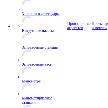
Запчасти и аксессуары
Производство
Проектир
агрегатов
и монтаж
Вакуумные насосы
Заправочные станции
Заправочные весы
Манометры
Манометирческие
станции