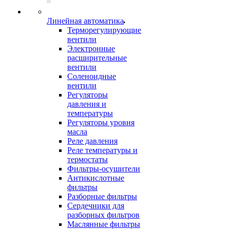
Линейная автоматика
Терморегулирующие
вентили
Электронные
расширительные
вентили
Соленоидные
вентили
Регуляторы
давления и
температуры
Регуляторы уровня
масла
Реле давления
Реле температуры и
термостаты
Фильтры-осушители
Антикислотные
фильтры
Разборные фильтры
Сердечники для
разборных фильтров
Маслянные фильтры