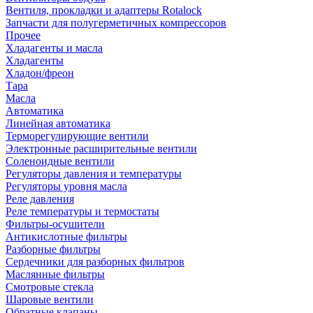
Вентиля, прокладки и адаптеры Rotalock
Запчасти для полугерметичных компрессоров
Прочее
Хладагенты и масла
Хладагенты
Хладон/фреон
Тара
Масла
Автоматика
Линейная автоматика
Терморегулирующие вентили
Электронные расширительные вентили
Соленоидные вентили
Регуляторы давления и температуры
Регуляторы уровня масла
Реле давления
Реле температуры и термостаты
Фильтры-осушители
Антикислотные фильтры
Разборные фильтры
Сердечники для разборных фильтров
Маслянные фильтры
Смотровые стекла
Шаровые вентили
Обратные клапаны