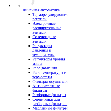
Линейная автоматика
Терморегулирующие
вентили
Электронные
расширительные
вентили
Соленоидные
вентили
Регуляторы
давления и
температуры
Регуляторы уровня
масла
Реле давления
Реле температуры и
термостаты
Фильтры-осушители
Антикислотные
фильтры
Разборные фильтры
Сердечники для
разборных фильтров
Маслянные фильтры