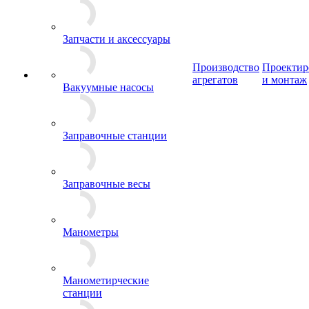
Запчасти и аксессуары
Производство
Проектир
агрегатов
и монтаж
Вакуумные насосы
Заправочные станции
Заправочные весы
Манометры
Манометирческие
станции