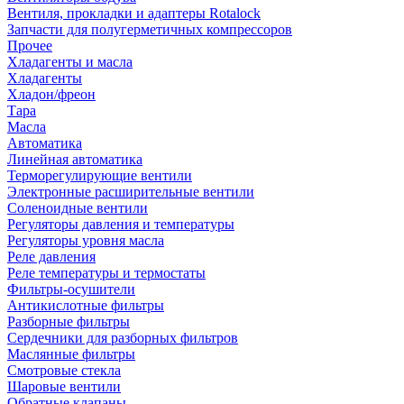
Вентиля, прокладки и адаптеры Rotalock
Запчасти для полугерметичных компрессоров
Прочее
Хладагенты и масла
Хладагенты
Хладон/фреон
Тара
Масла
Автоматика
Линейная автоматика
Терморегулирующие вентили
Электронные расширительные вентили
Соленоидные вентили
Регуляторы давления и температуры
Регуляторы уровня масла
Реле давления
Реле температуры и термостаты
Фильтры-осушители
Антикислотные фильтры
Разборные фильтры
Сердечники для разборных фильтров
Маслянные фильтры
Смотровые стекла
Шаровые вентили
Обратные клапаны