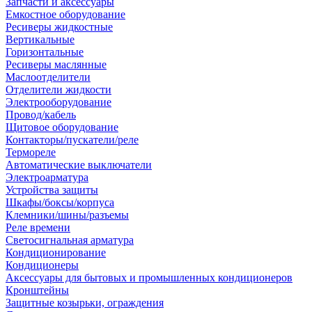
Запчасти и аксессуары
Емкостное оборудование
Ресиверы жидкостные
Вертикальные
Горизонтальные
Ресиверы маслянные
Маслоотделители
Отделители жидкости
Электрооборудование
Провод/кабель
Щитовое оборудование
Контакторы/пускатели/реле
Термореле
Автоматические выключатели
Электроарматура
Устройства защиты
Шкафы/боксы/корпуса
Клемники/шины/разъемы
Реле времени
Светосигнальная арматура
Кондиционирование
Кондиционеры
Аксессуары для бытовых и промышленных кондиционеров
Кронштейны
Защитные козырьки, ограждения