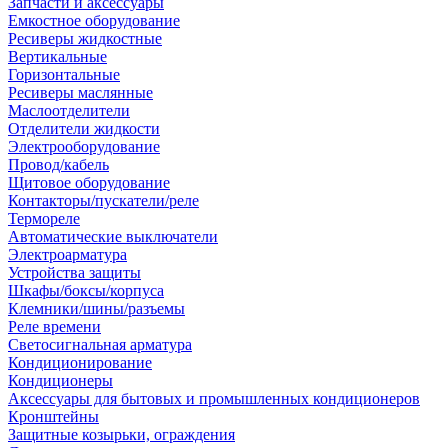
Запчасти и аксессуары
Емкостное оборудование
Ресиверы жидкостные
Вертикальные
Горизонтальные
Ресиверы маслянные
Маслоотделители
Отделители жидкости
Электрооборудование
Провод/кабель
Щитовое оборудование
Контакторы/пускатели/реле
Термореле
Автоматические выключатели
Электроарматура
Устройства защиты
Шкафы/боксы/корпуса
Клемники/шины/разъемы
Реле времени
Светосигнальная арматура
Кондиционирование
Кондиционеры
Аксессуары для бытовых и промышленных кондиционеров
Кронштейны
Защитные козырьки, ограждения