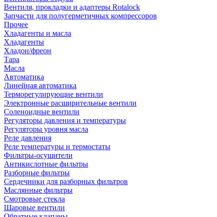
Вентиля, прокладки и адаптеры Rotalock
Запчасти для полугерметичных компрессоров
Прочее
Хладагенты и масла
Хладагенты
Хладон/фреон
Тара
Масла
Автоматика
Линейная автоматика
Терморегулирующие вентили
Электронные расширительные вентили
Соленоидные вентили
Регуляторы давления и температуры
Регуляторы уровня масла
Реле давления
Реле температуры и термостаты
Фильтры-осушители
Антикислотные фильтры
Разборные фильтры
Сердечники для разборных фильтров
Маслянные фильтры
Смотровые стекла
Шаровые вентили
Обратные клапаны