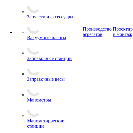
Запчасти и аксессуары
Производство
Проектир
агрегатов
и монтаж
Вакуумные насосы
Заправочные станции
Заправочные весы
Манометры
Манометирческие
станции