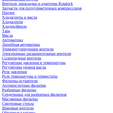
Вентиля, прокладки и адаптеры Rotalock
Запчасти для полугерметичных компрессоров
Прочее
Хладагенты и масла
Хладагенты
Хладон/фреон
Тара
Масла
Автоматика
Линейная автоматика
Терморегулирующие вентили
Электронные расширительные вентили
Соленоидные вентили
Регуляторы давления и температуры
Регуляторы уровня масла
Реле давления
Реле температуры и термостаты
Фильтры-осушители
Антикислотные фильтры
Разборные фильтры
Сердечники для разборных фильтров
Маслянные фильтры
Смотровые стекла
Шаровые вентили
Обратные клапаны