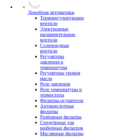
Линейная автоматика
Терморегулирующие
вентили
Электронные
расширительные
вентили
Соленоидные
вентили
Регуляторы
давления и
температуры
Регуляторы уровня
масла
Реле давления
Реле температуры и
термостаты
Фильтры-осушители
Антикислотные
фильтры
Разборные фильтры
Сердечники для
разборных фильтров
Маслянные фильтры