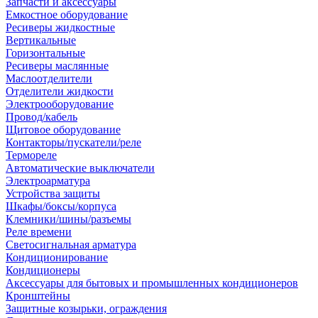
Запчасти и аксессуары
Емкостное оборудование
Ресиверы жидкостные
Вертикальные
Горизонтальные
Ресиверы маслянные
Маслоотделители
Отделители жидкости
Электрооборудование
Провод/кабель
Щитовое оборудование
Контакторы/пускатели/реле
Термореле
Автоматические выключатели
Электроарматура
Устройства защиты
Шкафы/боксы/корпуса
Клемники/шины/разъемы
Реле времени
Светосигнальная арматура
Кондиционирование
Кондиционеры
Аксессуары для бытовых и промышленных кондиционеров
Кронштейны
Защитные козырьки, ограждения