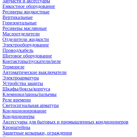
Запчасти и аксессуары
Емкостное оборудование
Ресиверы жидкостные
Вертикальные
Горизонтальные
Ресиверы маслянные
Маслоотделители
Отделители жидкости
Электрооборудование
Провод/кабель
Щитовое оборудование
Контакторы/пускатели/реле
Термореле
Автоматические выключатели
Электроарматура
Устройства защиты
Шкафы/боксы/корпуса
Клемники/шины/разъемы
Реле времени
Светосигнальная арматура
Кондиционирование
Кондиционеры
Аксессуары для бытовых и промышленных кондиционеров
Кронштейны
Защитные козырьки, ограждения