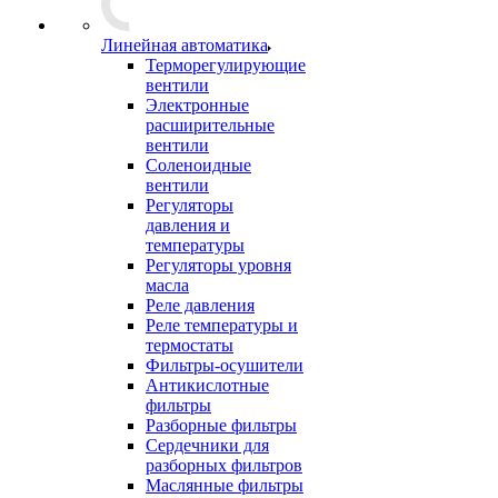
Линейная автоматика
Терморегулирующие
вентили
Электронные
расширительные
вентили
Соленоидные
вентили
Регуляторы
давления и
температуры
Регуляторы уровня
масла
Реле давления
Реле температуры и
термостаты
Фильтры-осушители
Антикислотные
фильтры
Разборные фильтры
Сердечники для
разборных фильтров
Маслянные фильтры