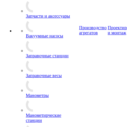
Запчасти и аксессуары
Производство
Проектир
агрегатов
и монтаж
Вакуумные насосы
Заправочные станции
Заправочные весы
Манометры
Манометирческие
станции