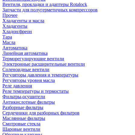
Вентиля, прокладки и адаптеры Rotalock
Запчасти для полугерметичных компрессоров
Прочее
Хладагенты и масла
Хладагенты
Хладон/фреон
Тара
Масла
Автоматика
Линейная автоматика
Терморегулирующие вентили
Электронные расширительные вентили
Соленоидные вентили
Регуляторы давления и температуры
Регуляторы уровня масла
Реле давления
Реле температуры и термостаты
Фильтры-осушители
Антикислотные фильтры
Разборные фильтры
Сердечники для разборных фильтров
Маслянные фильтры
Смотровые стекла
Шаровые вентили
Обратные клапаны