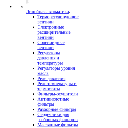
Линейная автоматика
Терморегулирующие
вентили
Электронные
расширительные
вентили
Соленоидные
вентили
Регуляторы
давления и
температуры
Регуляторы уровня
масла
Реле давления
Реле температуры и
термостаты
Фильтры-осушители
Антикислотные
фильтры
Разборные фильтры
Сердечники для
разборных фильтров
Маслянные фильтры