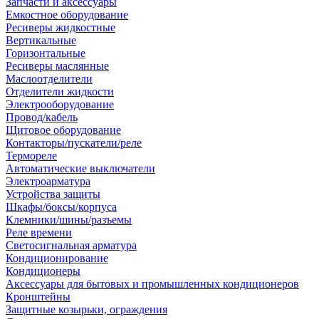
Запчасти и аксессуары
Емкостное оборудование
Ресиверы жидкостные
Вертикальные
Горизонтальные
Ресиверы маслянные
Маслоотделители
Отделители жидкости
Электрооборудование
Провод/кабель
Щитовое оборудование
Контакторы/пускатели/реле
Термореле
Автоматические выключатели
Электроарматура
Устройства защиты
Шкафы/боксы/корпуса
Клемники/шины/разъемы
Реле времени
Светосигнальная арматура
Кондиционирование
Кондиционеры
Аксессуары для бытовых и промышленных кондиционеров
Кронштейны
Защитные козырьки, ограждения