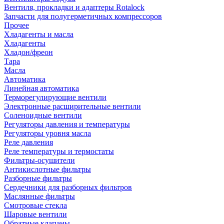
Вентиля, прокладки и адаптеры Rotalock
Запчасти для полугерметичных компрессоров
Прочее
Хладагенты и масла
Хладагенты
Хладон/фреон
Тара
Масла
Автоматика
Линейная автоматика
Терморегулирующие вентили
Электронные расширительные вентили
Соленоидные вентили
Регуляторы давления и температуры
Регуляторы уровня масла
Реле давления
Реле температуры и термостаты
Фильтры-осушители
Антикислотные фильтры
Разборные фильтры
Сердечники для разборных фильтров
Маслянные фильтры
Смотровые стекла
Шаровые вентили
Обратные клапаны