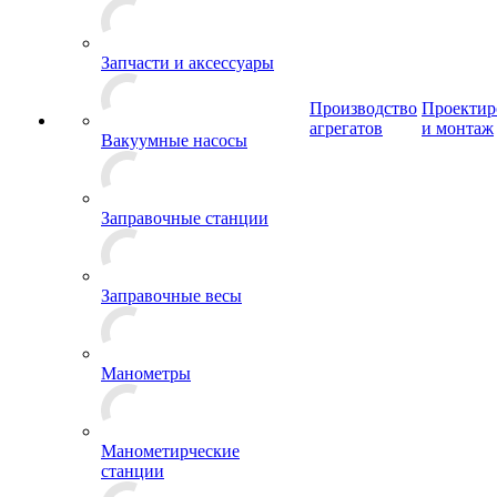
Запчасти и аксессуары
Производство
Проектир
агрегатов
и монтаж
Вакуумные насосы
Заправочные станции
Заправочные весы
Манометры
Манометирческие
станции