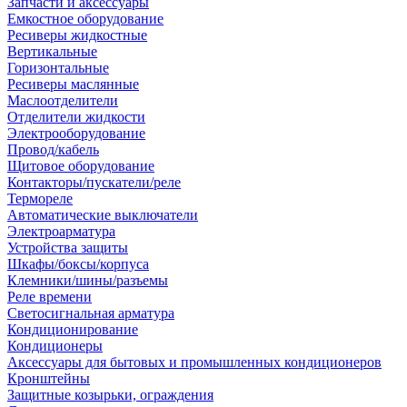
Запчасти и аксессуары
Емкостное оборудование
Ресиверы жидкостные
Вертикальные
Горизонтальные
Ресиверы маслянные
Маслоотделители
Отделители жидкости
Электрооборудование
Провод/кабель
Щитовое оборудование
Контакторы/пускатели/реле
Термореле
Автоматические выключатели
Электроарматура
Устройства защиты
Шкафы/боксы/корпуса
Клемники/шины/разъемы
Реле времени
Светосигнальная арматура
Кондиционирование
Кондиционеры
Аксессуары для бытовых и промышленных кондиционеров
Кронштейны
Защитные козырьки, ограждения