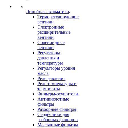
Линейная автоматика
Терморегулирующие
вентили
Электронные
расширительные
вентили
Соленоидные
вентили
Регуляторы
давления и
температуры
Регуляторы уровня
масла
Реле давления
Реле температуры и
термостаты
Фильтры-осушители
Антикислотные
фильтры
Разборные фильтры
Сердечники для
разборных фильтров
Маслянные фильтры