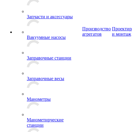
Запчасти и аксессуары
Производство
Проектир
агрегатов
и монтаж
Вакуумные насосы
Заправочные станции
Заправочные весы
Манометры
Манометирческие
станции