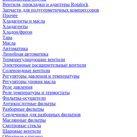
Вентиля, прокладки и адаптеры Rotalock
Запчасти для полугерметичных компрессоров
Прочее
Хладагенты и масла
Хладагенты
Хладон/фреон
Тара
Масла
Автоматика
Линейная автоматика
Терморегулирующие вентили
Электронные расширительные вентили
Соленоидные вентили
Регуляторы давления и температуры
Регуляторы уровня масла
Реле давления
Реле температуры и термостаты
Фильтры-осушители
Антикислотные фильтры
Разборные фильтры
Сердечники для разборных фильтров
Маслянные фильтры
Смотровые стекла
Шаровые вентили
Обратные клапаны