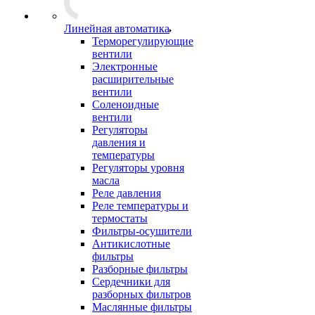
Линейная автоматика
Терморегулирующие
вентили
Электронные
расширительные
вентили
Соленоидные
вентили
Регуляторы
давления и
температуры
Регуляторы уровня
масла
Реле давления
Реле температуры и
термостаты
Фильтры-осушители
Антикислотные
фильтры
Разборные фильтры
Сердечники для
разборных фильтров
Маслянные фильтры