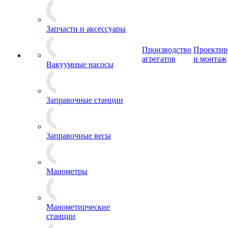
Запчасти и аксессуары
Производство
Проектир
агрегатов
и монтаж
Вакуумные насосы
Заправочные станции
Заправочные весы
Манометры
Манометирческие
станции