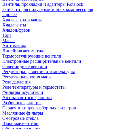
Вентиля, прокладки и адаптеры Rotalock
Запчасти для полугерметичных компрессоров
Прочее
Хладагенты и масла
Хладагенты
Хладон/фреон
Тара
Масла
Автоматика
Линейная автоматика
Терморегулирующие вентили
Электронные расширительные вентили
Соленоидные вентили
Регуляторы давления и температуры
Регуляторы уровня масла
Реле давления
Реле температуры и термостаты
Фильтры-осушители
Антикислотные фильтры
Разборные фильтры
Сердечники для разборных фильтров
Маслянные фильтры
Смотровые стекла
Шаровые вентили
Обратные клапаны