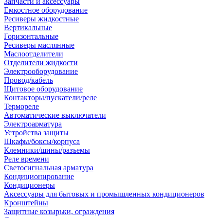
Запчасти и аксессуары
Емкостное оборудование
Ресиверы жидкостные
Вертикальные
Горизонтальные
Ресиверы маслянные
Маслоотделители
Отделители жидкости
Электрооборудование
Провод/кабель
Щитовое оборудование
Контакторы/пускатели/реле
Термореле
Автоматические выключатели
Электроарматура
Устройства защиты
Шкафы/боксы/корпуса
Клемники/шины/разъемы
Реле времени
Светосигнальная арматура
Кондиционирование
Кондиционеры
Аксессуары для бытовых и промышленных кондиционеров
Кронштейны
Защитные козырьки, ограждения