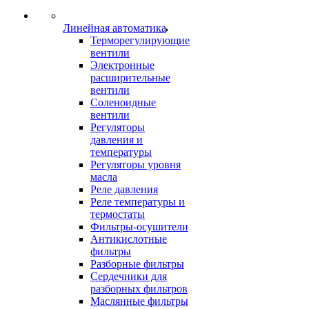
Линейная автоматика
Терморегулирующие
вентили
Электронные
расширительные
вентили
Соленоидные
вентили
Регуляторы
давления и
температуры
Регуляторы уровня
масла
Реле давления
Реле температуры и
термостаты
Фильтры-осушители
Антикислотные
фильтры
Разборные фильтры
Сердечники для
разборных фильтров
Маслянные фильтры