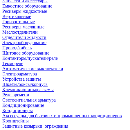
Запчасти и аксессуары
Емкостное оборудование
Ресиверы жидкостные
Вертикальные
Горизонтальные
Ресиверы маслянные
Маслоотделители
Отделители жидкости
Электрооборудование
Провод/кабель
Щитовое оборудование
Контакторы/пускатели/реле
Термореле
Автоматические выключатели
Электроарматура
Устройства защиты
Шкафы/боксы/корпуса
Клемники/шины/разъемы
Реле времени
Светосигнальная арматура
Кондиционирование
Кондиционеры
Аксессуары для бытовых и промышленных кондиционеров
Кронштейны
Защитные козырьки, ограждения