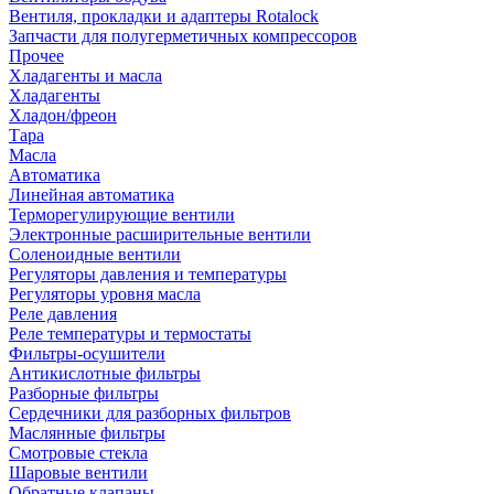
Вентиля, прокладки и адаптеры Rotalock
Запчасти для полугерметичных компрессоров
Прочее
Хладагенты и масла
Хладагенты
Хладон/фреон
Тара
Масла
Автоматика
Линейная автоматика
Терморегулирующие вентили
Электронные расширительные вентили
Соленоидные вентили
Регуляторы давления и температуры
Регуляторы уровня масла
Реле давления
Реле температуры и термостаты
Фильтры-осушители
Антикислотные фильтры
Разборные фильтры
Сердечники для разборных фильтров
Маслянные фильтры
Смотровые стекла
Шаровые вентили
Обратные клапаны