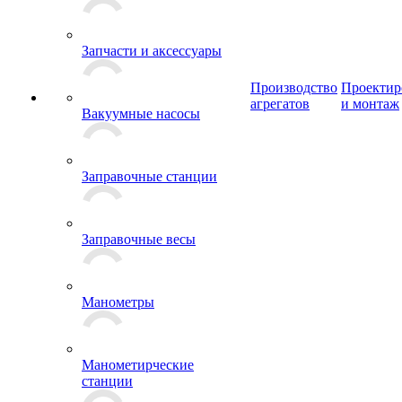
Запчасти и аксессуары
Производство
Проектир
агрегатов
и монтаж
Вакуумные насосы
Заправочные станции
Заправочные весы
Манометры
Манометирческие
станции