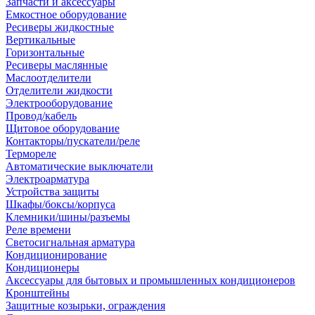
Запчасти и аксессуары
Емкостное оборудование
Ресиверы жидкостные
Вертикальные
Горизонтальные
Ресиверы маслянные
Маслоотделители
Отделители жидкости
Электрооборудование
Провод/кабель
Щитовое оборудование
Контакторы/пускатели/реле
Термореле
Автоматические выключатели
Электроарматура
Устройства защиты
Шкафы/боксы/корпуса
Клемники/шины/разъемы
Реле времени
Светосигнальная арматура
Кондиционирование
Кондиционеры
Аксессуары для бытовых и промышленных кондиционеров
Кронштейны
Защитные козырьки, ограждения