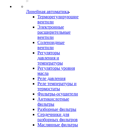
Линейная автоматика
Терморегулирующие
вентили
Электронные
расширительные
вентили
Соленоидные
вентили
Регуляторы
давления и
температуры
Регуляторы уровня
масла
Реле давления
Реле температуры и
термостаты
Фильтры-осушители
Антикислотные
фильтры
Разборные фильтры
Сердечники для
разборных фильтров
Маслянные фильтры