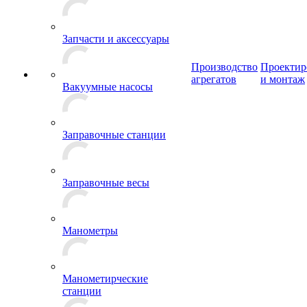
Запчасти и аксессуары
Производство
Проектир
агрегатов
и монтаж
Вакуумные насосы
Заправочные станции
Заправочные весы
Манометры
Манометирческие
станции