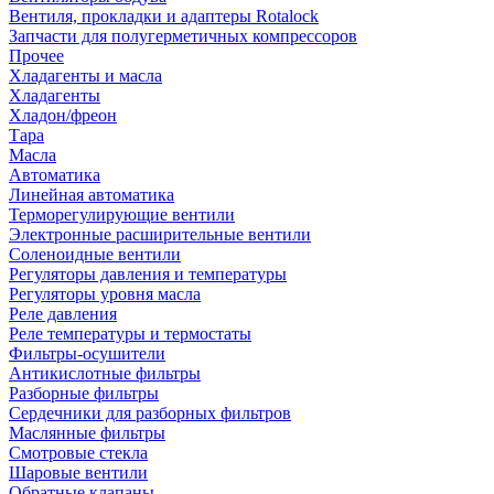
Вентиля, прокладки и адаптеры Rotalock
Запчасти для полугерметичных компрессоров
Прочее
Хладагенты и масла
Хладагенты
Хладон/фреон
Тара
Масла
Автоматика
Линейная автоматика
Терморегулирующие вентили
Электронные расширительные вентили
Соленоидные вентили
Регуляторы давления и температуры
Регуляторы уровня масла
Реле давления
Реле температуры и термостаты
Фильтры-осушители
Антикислотные фильтры
Разборные фильтры
Сердечники для разборных фильтров
Маслянные фильтры
Смотровые стекла
Шаровые вентили
Обратные клапаны