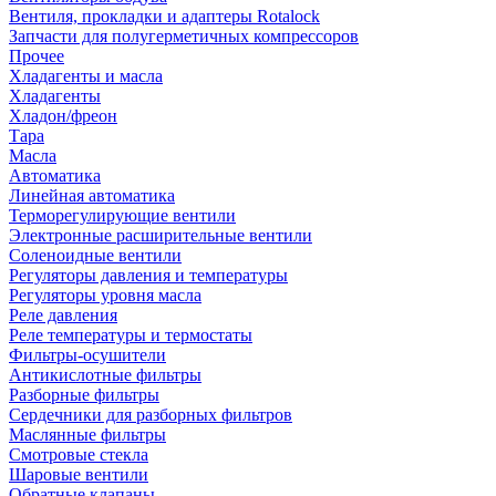
Вентиля, прокладки и адаптеры Rotalock
Запчасти для полугерметичных компрессоров
Прочее
Хладагенты и масла
Хладагенты
Хладон/фреон
Тара
Масла
Автоматика
Линейная автоматика
Терморегулирующие вентили
Электронные расширительные вентили
Соленоидные вентили
Регуляторы давления и температуры
Регуляторы уровня масла
Реле давления
Реле температуры и термостаты
Фильтры-осушители
Антикислотные фильтры
Разборные фильтры
Сердечники для разборных фильтров
Маслянные фильтры
Смотровые стекла
Шаровые вентили
Обратные клапаны