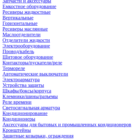
Запчасти и аксессуары
Емкостное оборудование
Ресиверы жидкостные
Вертикальные
Горизонтальные
Ресиверы маслянные
Маслоотделители
Отделители жидкости
Электрооборудование
Провод/кабель
Щитовое оборудование
Контакторы/пускатели/реле
Термореле
Автоматические выключатели
Электроарматура
Устройства защиты
Шкафы/боксы/корпуса
Клемники/шины/разъемы
Реле времени
Светосигнальная арматура
Кондиционирование
Кондиционеры
Аксессуары для бытовых и промышленных кондиционеров
Кронштейны
Защитные козырьки, ограждения