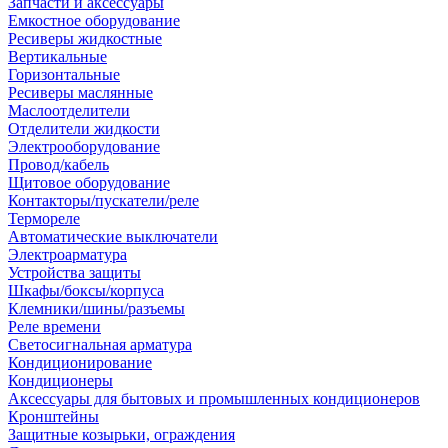
Запчасти и аксессуары
Емкостное оборудование
Ресиверы жидкостные
Вертикальные
Горизонтальные
Ресиверы маслянные
Маслоотделители
Отделители жидкости
Электрооборудование
Провод/кабель
Щитовое оборудование
Контакторы/пускатели/реле
Термореле
Автоматические выключатели
Электроарматура
Устройства защиты
Шкафы/боксы/корпуса
Клемники/шины/разъемы
Реле времени
Светосигнальная арматура
Кондиционирование
Кондиционеры
Аксессуары для бытовых и промышленных кондиционеров
Кронштейны
Защитные козырьки, ограждения