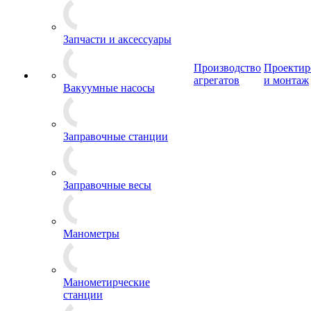
Запчасти и аксессуары
Производство
Проектир
агрегатов
и монтаж
Вакуумные насосы
Заправочные станции
Заправочные весы
Манометры
Манометирческие
станции