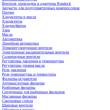
Вентиля, прокладки и адаптеры Rotalock
Запчасти для полугерметичных компрессоров
Прочее
Хладагенты и масла
Хладагенты
Хладон/фреон
Тара
Масла
Автоматика
Линейная автоматика
Терморегулирующие вентили
Электронные расширительные вентили
Соленоидные вентили
Регуляторы давления и температуры
Регуляторы уровня масла
Реле давления
Реле температуры и термостаты
Фильтры-осушители
Антикислотные фильтры
Разборные фильтры
Сердечники для разборных фильтров
Маслянные фильтры
Смотровые стекла
Шаровые вентили
Обратные клапаны