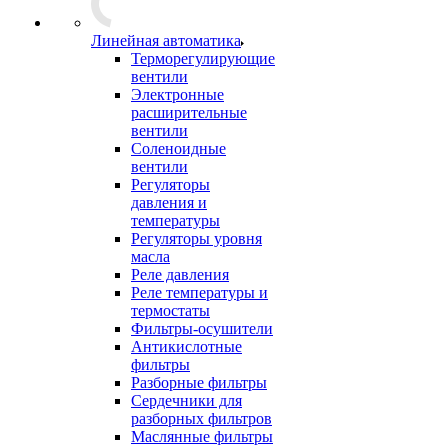
Линейная автоматика
Терморегулирующие
вентили
Электронные
расширительные
вентили
Соленоидные
вентили
Регуляторы
давления и
температуры
Регуляторы уровня
масла
Реле давления
Реле температуры и
термостаты
Фильтры-осушители
Антикислотные
фильтры
Разборные фильтры
Сердечники для
разборных фильтров
Маслянные фильтры