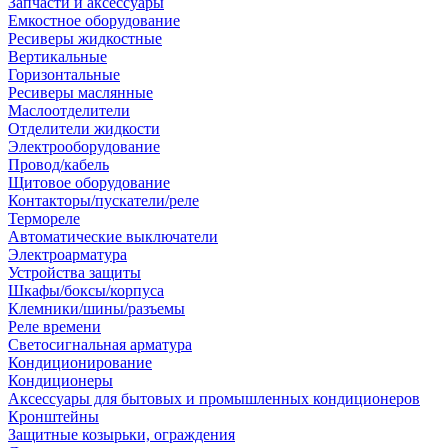
Запчасти и аксессуары
Емкостное оборудование
Ресиверы жидкостные
Вертикальные
Горизонтальные
Ресиверы маслянные
Маслоотделители
Отделители жидкости
Электрооборудование
Провод/кабель
Щитовое оборудование
Контакторы/пускатели/реле
Термореле
Автоматические выключатели
Электроарматура
Устройства защиты
Шкафы/боксы/корпуса
Клемники/шины/разъемы
Реле времени
Светосигнальная арматура
Кондиционирование
Кондиционеры
Аксессуары для бытовых и промышленных кондиционеров
Кронштейны
Защитные козырьки, ограждения