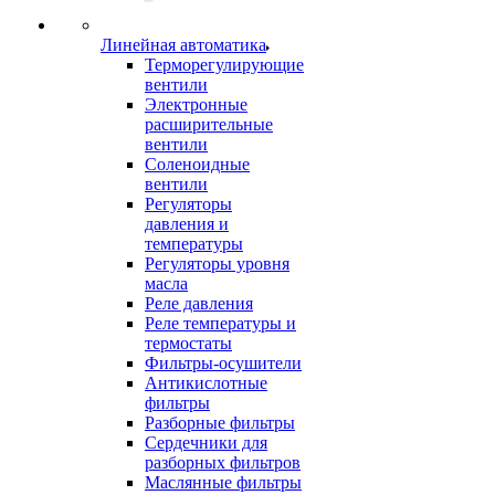
Линейная автоматика
Терморегулирующие
вентили
Электронные
расширительные
вентили
Соленоидные
вентили
Регуляторы
давления и
температуры
Регуляторы уровня
масла
Реле давления
Реле температуры и
термостаты
Фильтры-осушители
Антикислотные
фильтры
Разборные фильтры
Сердечники для
разборных фильтров
Маслянные фильтры