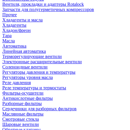
Вентиля, прокладки и адаптеры Rotalock
Запчасти для полугерметичных компрессоров
Прочее
Хладагенты и масла
Хладагенты
Хладон/фреон
Тара
Масла
Автоматика
Линейная автоматика
Терморегулирующие вентили
Электронные расширительные вентили
Соленоидные вентили
Регуляторы давления и температуры
Регуляторы уровня масла
Реле давления
Реле температуры и термостаты
Фильтры-осушители
Антикислотные фильтры
Разборные фильтры
Сердечники для разборных фильтров
Маслянные фильтры
Смотровые стекла
Шаровые вентили
Обратные клапаны