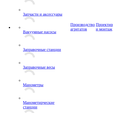
Запчасти и аксессуары
Производство
Проектир
агрегатов
и монтаж
Вакуумные насосы
Заправочные станции
Заправочные весы
Манометры
Манометирческие
станции